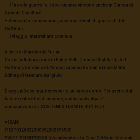
guerra è più vicina
– Il “no alla guerra” e il sovranismo vincono anche in Olanda di
3.5K
0
Gionata Chatillard
– Venezuela: concessioni, sanzioni e venti di guerra di Jeff
Hoffman
TgSole24 – 4 novembre 2020 – In bilico
– Il viaggio interstellare continua
3.6K
0
A cura di Margherita Furlan
Con la collaborazione di Fabio Belli, Gionata Chatillard, Jeff
TgSole24 – 3 novembre 2020 – La
supersocietà globale
Hoffman, Domenico D’Amico, Luciano Roman e Lucia Milite
3.5K
0
Editing di Gennaro Gargiulo
È oggi, più che mai, necessario un nuovo uomo. Per uscire dal
TgSole24 – 2 novembre 2020 – “Andiamo a
scovarli casa per casa”
buio e restare lucidi insieme, aiutaci a divulgare
3.5K
0
consapevolezza. SOSTIENICI TRAMITE BONIFICO
♥️ IBAN:
TgSole24 – 29 ottobre 2020 – La nuova era
digitale
IT63P0326822300052392596590
3.6K
0
SWIFT: SELBIT2BXXX (c/c intestato a La Casa Del Sole Edizioni)