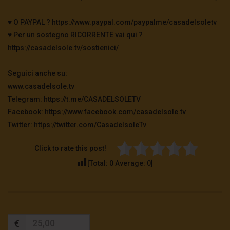
♥️ O PAYPAL ? https://www.paypal.com/paypalme/casadelsoletv
TgSole24 – 28 ottobre 2020 – Manipolazione
mediatica o sanitaria?
♥️ Per un sostegno RICORRENTE vai qui ?
3.3K
0
https://casadelsole.tv/sostienici/
Seguici anche su:
TgSole24 – 27 ottobre 2020 – La protesta
avanza
www.casadelsole.tv
3.1K
0
Telegram: https://t.me/CASADELSOLETV
Facebook: https://www.facebook.com/casadelsole.tv
Twitter: https://twitter.com/CasadelsoleTv
TgSole24 – 26 ottobre 2020 – Fermare la
follia
2.9K
0
Click to rate this post!
[Total:
0
Average:
0
]
Enrica Perucchietti: Deriva Postumana
2K
0
€
TgSole24 – 22 ottobre 2020 – La carta della