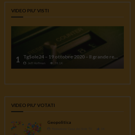
VIDEO PIU' VISTI
TgSole24 – 19 ottobre 2020 – Il grande reset
1
Jeff Hoffman
78.1K
VIDEO PIU' VOTATI
Geopolitica
Redazione Casa del Sole TV
1K