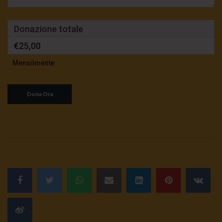
sciatteria
3K
0
Donazione totale
€25,00
TgSole24 | 5 ottobre 2020 | Stato
d’emergenza, i retroscena
Mensilmente
3.5K
0
TgSole24 02.10.20 | Caucaso pronto a
esplodere
3.1K
0
TgSole24 Speciale | Guerra e pace
dell’energia
2.4K
0
TgSole24 01.10.20 | Putin resiste
3K
0