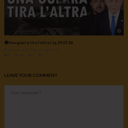
Wa
🔴Una guerra tira l’altra | tg 29.07.26
29 Luglio 2026
- LUD:
29 Luglio 2026
0
344
0
0
LEAVE YOUR COMMENT