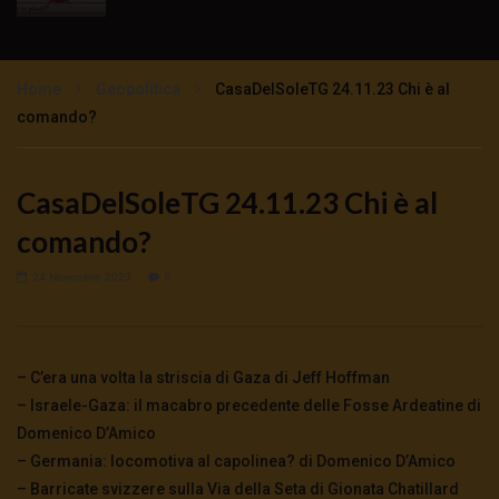
TgSole24 – 16 novembre 2020 –
Impazzimento collettivo
Home
Geopolitica
CasaDelSoleTG 24.11.23 Chi è al
3K
0
comando?
TgSole24 – 12 novembre 2020 – Lock Step
tutto previsto
CasaDelSoleTG 24.11.23 Chi è al
3K
0
comando?
TgSole24 – 11 novembre 2020 – Sarà un
24 Novembre 2023
0
Natale tutto rosso?
3.5K
0
– C’era una volta la striscia di Gaza di Jeff Hoffman
TgSole24 NO COMMENT – Trump non molla
– Israele-Gaza: il macabro precedente delle Fosse Ardeatine di
5.5K
0
Domenico D’Amico
– Germania: locomotiva al capolinea? di Domenico D’Amico
– Barricate svizzere sulla Via della Seta di Gionata Chatillard
TgSole24 – 9 novembre 2020 – Con Biden la