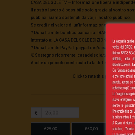
CASA DEL SOLE TV — Informazione libera e indipend
Il nostro lavoro è possibile solo grazie al vostro sos
pubblici: siamo sostenuti da voi, il nostro pubblico.
Se credi nel valore di un’informazione che non tace, 
? Dona tramite bonifico bancario: IBAN: IT63P0326
Intestato a: LA CASA DEL SOLE EDIZIONI Causale: Don
?️ Dona tramite PayPal: paypal.me/casadelsoletv
⏰Sostegno ricorrente: casadelsole.tv/sostienici
Anche un piccolo contributo fa la differenza. Grazie 
Click to rate this post!
€
€25,00
€50,00
€100,