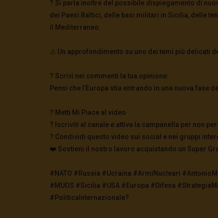
? Si parla inoltre del possibile dispiegamento di nuo
dei Paesi Baltici, delle basi militari in Sicilia, dell
il Mediterraneo.
⚠️ Un approfondimento su uno dei temi più delicati d
? Scrivi nei commenti la tua opinione:
Pensi che l’Europa stia entrando in una nuova fase d
? Metti Mi Piace al video
? Iscriviti al canale e attiva la campanella per non 
? Condividi questo video sui social e nei gruppi inter
❤️ Sostieni il nostro lavoro acquistando un Super Gr
#NATO #Russia #Ucraina #ArmiNucleari #AntonioMaz
#MUOS #Sicilia #USA #Europa #Difesa #StrategiaM
#PoliticaInternazionale?