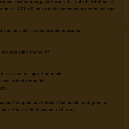
vi missili a medio raggio in Europa, del ruolo della Polonia e
e tensioni tra NATO e Russia e delle conseguenze geopolitiche per
ella politica internazionale contemporanea.
ella corsa agli armamenti?
perdere i prossimi approfondimenti
essati ai temi geopolitici
azie
zeo #Geopolitica #Polonia #Baltici #Italia #Sigonella
ilitare #Guerra #Mediterraneo #Riarmo