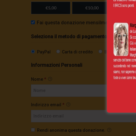
€5,00
€10,00
Importo
Fai questa donazione mensilmente
Seleziona il metodo di pagamento
PayPal
Carta di credito
Bonifico SEPA
Informazioni Personali
Nome
*
Indirizzo email
*
Rendi anonima questa donazione.