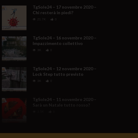
TgSole24 – 17 novembre 2020 –
Chi resterà in piedi?
21.7K
0
TgSole24 – 16 novembre 2020 –
Impazzimento collettivo
3K
0
TgSole24 – 12 novembre 2020 –
Lock Step tutto previsto
3K
0
TgSole24 – 11 novembre 2020 –
Sarà un Natale tutto rosso?
3.5K
0
TgSole24 NO COMMENT –
Trump non molla