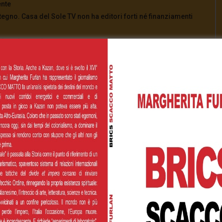
ente
tegno. Casa del Sole TV non ha editori forti né finanziamenti
aiutaci a continuare.
822300052392596590
azione Casa del Sole TV
di cuore! ❤️
[Total:
0
Average:
0
]
00
€200,00
€500,00