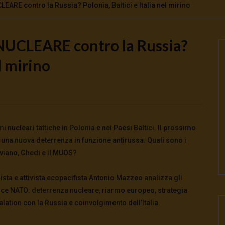
ARE contro la Russia? Polonia, Baltici e Italia nel mirino
NUCLEARE contro la Russia?
Watch Later
el mirino
oscienti o schiavi
Come la Cina ha salvato il mondo da
crisi energetica
026
- LUD:
4 Agosto 2026
0
0
3 Agosto 2026
0
122
0
0
i nucleari tattiche in Polonia e nei Paesi Baltici. Il prossimo
una nuova deterrenza in funzione antirussa. Quali sono i
 Aviano, Ghedi e il MUOS?
alista e attivista ecopacifista Antonio Mazzeo analizza gli
ce NATO: deterrenza nucleare, riarmo europeo, strategia
lation con la Russia e coinvolgimento dell’Italia.