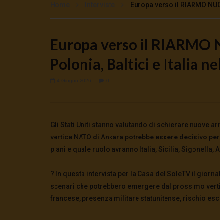
Home
Interviste
Europa verso il RIARMO NUCLE
Europa verso il RIARMO 
Watch Later
Polonia, Baltici e Italia n
Cinema, mito e potere: come ci
Putrino: c
preparano alla guerra
5 Agosto 2
0
147
5 Agosto 2026
- LUD:
4 Agosto 2026
4 Giugno 2026
0
0
154
0
0
Gli Stati Uniti stanno valutando di schierare nuove arm
vertice NATO di Ankara potrebbe essere decisivo per 
piani e quale ruolo avranno Italia, Sicilia, Sigonella,
?️ In questa intervista per la Casa del SoleTV il giorn
scenari che potrebbero emergere dal prossimo verti
francese, presenza militare statunitense, rischio esca