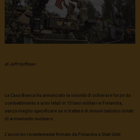
di Jeff Hoffman
L
a Casa Bianca ha annunciato la volontà di schierare forze da
combattimento e armi letali in 15 basi militari in Finlandia,
senza meglio specificare se si tratterà di missili balistici dotati
di armamento nucleare.
L’accordo recentemente firmato da Finlandia e Stati Uniti