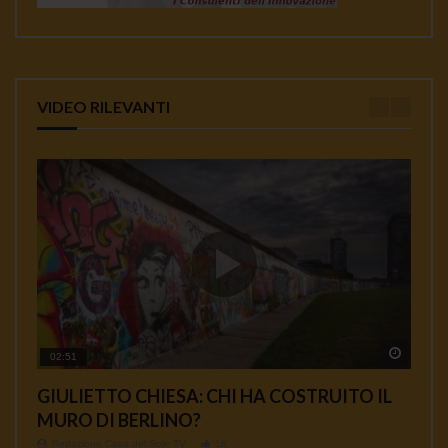
VIDEO RILEVANTI
Watch 
Watch 
Watch 
Watch 
Watch 
02:51
01:35
00:33
00:12
04:18
GIULIETTO CHIESA: CHI HA COSTRUITO IL
AFFOSSAMENTO USA DEL TRATTATO INF E
Ambasciatore Bradanini Perche l’uccisione di
Da Giulietto Chiesa a Julian Assange
MASSIMO MAZZUCCO: TUTTO QUELLO
MURO DI BERLINO?
COMPLICITA’ EUROPEE
Soleimani e un’ omicidio di Stato
CHE NON TI HANNO MAI DETTO SUI
Redazione Casa del Sole TV
897
VACCINI
Redazione Casa del Sole TV
Redazione Casa del Sole TV
Redazione Casa del Sole TV
1K
1K
0.9K