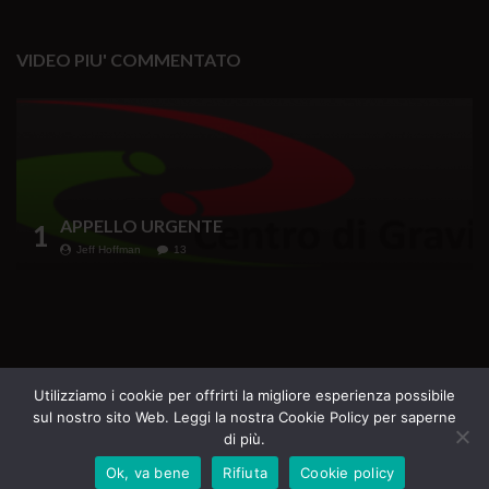
VIDEO PIU' COMMENTATO
APPELLO URGENTE
1
Jeff Hoffman
13
Testata Giornalistica iscritta al Registro della
Utilizziamo i cookie per offrirti la migliore esperienza possibile
sul nostro sito Web. Leggi la nostra Cookie Policy per saperne
Stampa del Tribunale di Roma n. 69 del 16.07.2020
di più.
Direttore Responsabile Margherita Furlan
Ok, va bene
Rifiuta
Cookie policy
Tutti i diritti riservati - La Casa del Sole Edizioni