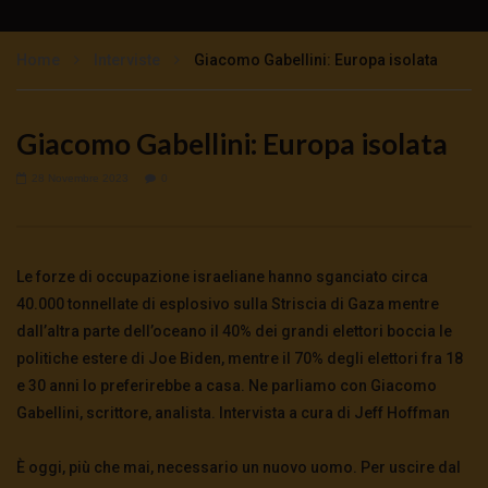
Processo Assange: le stranezze del giudice
1.8K
0
Home
Interviste
Giacomo Gabellini: Europa isolata
Il processo farsa ad Assange: intervista al
Giacomo Gabellini: Europa isolata
papà John Shipton
2.3K
0
28 Novembre 2023
0
STEFANIA MAURIZI – JULIAN ASSANGE:
SARA’ ESTRADATO?
Le forze di occupazione israeliane hanno sganciato circa
2.1K
0
40.000 tonnellate di esplosivo sulla Striscia di Gaza mentre
dall’altra parte dell’oceano il 40% dei grandi elettori boccia le
È LA REPUBBLICA DI ISRAELE
politiche estere di Joe Biden, mentre il 70% degli elettori fra 18
3.1K
312
e 30 anni lo preferirebbe a casa. Ne parliamo con Giacomo
Gabellini, scrittore, analista. Intervista a cura di Jeff Hoffman
Assange libero per la nostra libertà
È oggi, più che mai, necessario un nuovo uomo. Per uscire dal
3.5K
0