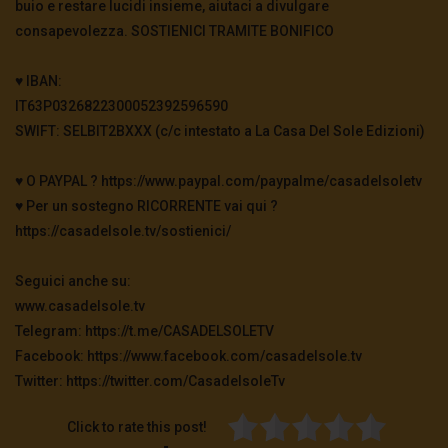
buio e restare lucidi insieme, aiutaci a divulgare
consapevolezza. SOSTIENICI TRAMITE BONIFICO
Julian Assange svela i segreti di di Hillary
♥️ IBAN:
Clinton
IT63P0326822300052392596590
2.5K
0
SWIFT: SELBIT2BXXX (c/c intestato a La Casa Del Sole Edizioni)
L’ACQUARIO DI FAZIO
♥️ O PAYPAL ? https://www.paypal.com/paypalme/casadelsoletv
2.9K
0
♥️ Per un sostegno RICORRENTE vai qui ?
https://casadelsole.tv/sostienici/
#FreeAssange
Seguici anche su:
3.4K
0
www.casadelsole.tv
Telegram: https://t.me/CASADELSOLETV
Facebook: https://www.facebook.com/casadelsole.tv
Trailer – A chair 4 Assange /
Twitter: https://twitter.com/CasadelsoleTv
#aChair4Assange
2.8K
0
Click to rate this post!