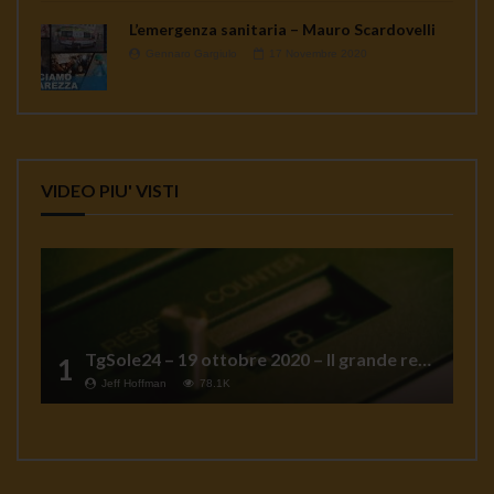
L’emergenza sanitaria – Mauro Scardovelli
Gennaro Gargiulo
17 Novembre 2020
VIDEO PIU' VISTI
TgSole24 – 19 ottobre 2020 – Il grande reset
1
Jeff Hoffman
78.1K