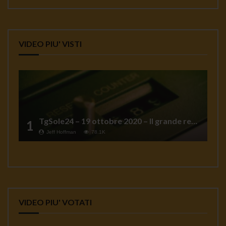
VIDEO PIU' VISTI
TgSole24 – 19 ottobre 2020 – Il grande reset
1
Jeff Hoffman
78.1K
VIDEO PIU' VOTATI