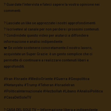
? Guardate l’intervista e fateci sapere la vostra opinione nei
commenti.
#aChair4Assange
3.3K
118
? Lasciate un like se apprezzate i nostri approfondimenti.
? Iscrivetevi al canale per non perdere i prossimi contenuti.
? Condividete questo video per aiutarci a diffondere
Julian Assange descrive uno Stato nello
Stato
informazione e analisi indipendente.
2.9K
0
❤️ Se volete sostenere concretamente il nostro lavoro,
acquistate un Super Grazie: è un gesto semplice che ci
permette di continuare a realizzare contenuti liberi e
Julian Assange intervista Rafael Correa
approfonditi.
2.5K
0
#Iran #Israele #MedioOriente #Guerra #Geopolitica
#Netanyahu #Trump #Teheran #IsraeleIran
DISPERATO APPELLO DEL FRATELLO DI J.
ASSANGE
#PoliticaInternazionale #Hezbollah #Libano #AnalisiPolitica
1.5K
0
#CasaDelSoleTV
? CASA DEL SOLE TV — Informazione libera e indipendente
Al Microfono di Mario Albanesi: Julian