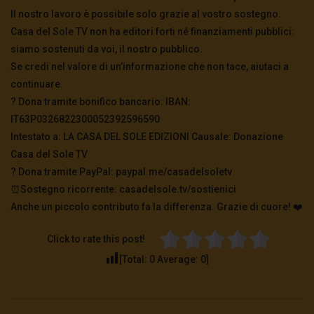
Assange
Il nostro lavoro è possibile solo grazie al vostro sostegno.
2.3K
0
Casa del Sole TV non ha editori forti né finanziamenti pubblici:
siamo sostenuti da voi, il nostro pubblico.
Se credi nel valore di un’informazione che non tace, aiutaci a
Libertà per Julian Assange!
continuare.
2.8K
0
? Dona tramite bonifico bancario: IBAN:
IT63P0326822300052392596590
Intestato a: LA CASA DEL SOLE EDIZIONI Causale: Donazione
Ex ministro Islanda: “Gli USA volevano
incastrare Assange a Reykjavik”
Casa del Sole TV
2.4K
0
?️ Dona tramite PayPal: paypal.me/casadelsoletv
⏰Sostegno ricorrente: casadelsole.tv/sostienici
Anche un piccolo contributo fa la differenza. Grazie di cuore! ❤️
Craig Murray su Julian Assange: “Una
battaglia che dobbiamo vincere”
2.8K
0
Click to rate this post!
[Total:
0
Average:
0
]
Giulietto Chiesa: “il grande peccato di
Assange”
2.9K
0