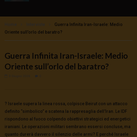
Processo Assange: le stranezze del giudice
1.8K
0
Home
Interviste
Guerra Infinita Iran-Israele: Medio
Oriente sull’orlo del baratro?
Il processo farsa ad Assange: intervista al
papà John Shipton
Guerra Infinita Iran-Israele: Medio
2.3K
0
Oriente sull’orlo del baratro?
STEFANIA MAURIZI – JULIAN ASSANGE:
9 Giugno 2026
0
SARA’ ESTRADATO?
2.1K
0
? Israele supera la linea rossa, colpisce Beirut con un attacco
È LA REPUBBLICA DI ISRAELE
definito “simbolico” e scatena la rappresaglia dell’Iran. Le IDF
3.1K
312
rispondono al fuoco colpendo obiettivi strategici ed energetici
iraniani. Le operazioni militari sembrano essersi concluse, ma
quanto durerà davvero il silenzio delle armi? E perché Israele
Assange libero per la nostra libertà