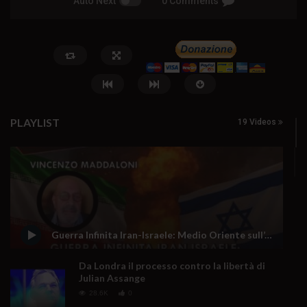
Auto Next
0 Comments
PLAYLIST
19 Videos
Watch Later
Moneta Positiva o tracollo
Quando la scuola fa dis
inarrestabile
pace
Guerra Infinita Iran-Israele: Medio Oriente sull’orlo del baratro?
8 Agosto 2026
- LUD:
7 Agosto 2026
7 Agosto 2026
- LUD:
7 Agost
0
48
0
0
0
75
0
0
Da Londra il processo contro la libertà di
Julian Assange
28.6K
0