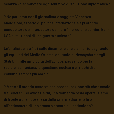
sembra voler sabotare ogni tentativo di soluzione diplomatica?
3.5K
0
?️ Ne parliamo con il giornalista e saggista Vincenzo
Maddaloni, esperto di politica internazionale e profondo
Julian Assange svela i segreti di di Hillary
Clinton
conoscitore dell’Iran, autore del libro “Incredibile bombe. Iran-
2.5K
0
USA: tutti i rischi di una guerra nucleare”.
Un’analisi senza filtri sulle dinamiche che stanno ridisegnando
L’ACQUARIO DI FAZIO
gli equilibri del Medio Oriente: dal ruolo di Netanyahu e degli
2.9K
0
Stati Uniti alle ambiguità dell’Europa, passando per la
resistenza iraniana, la questione nucleare e i rischi di un
conflitto sempre più ampio.
#FreeAssange
3.5K
0
? Mentre il mondo osserva con preoccupazione ciò che accade
tra Teheran, Tel Aviv e Beirut, una domanda resta aperta: siamo
di fronte a una nuova fase della crisi mediorientale o
Trailer – A chair 4 Assange /
#aChair4Assange
all’anticamera di uno scontro ancora più pericoloso?
2.8K
0