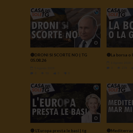
Watch Later
🔴DRONI SI SCORTE NO | TG
🔴La borsa o l
05.08.26
4 Agosto 2026
0
279
5 Agosto 2026
0
56
0
0
Watch Later
🔴 L’Europa presta le basi | tg
🔴Mediterrane