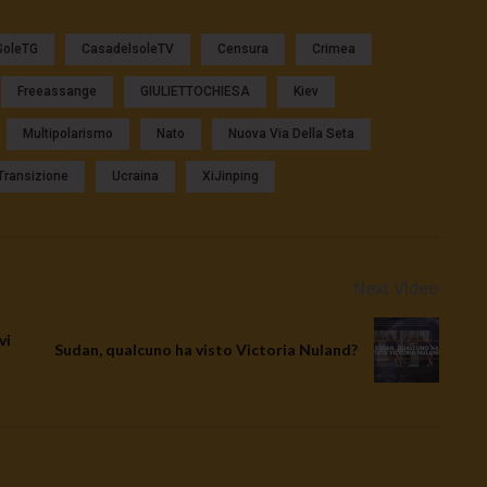
SoleTG
CasadelsoleTV
Censura
Crimea
Freeassange
GIULIETTOCHIESA
Kiev
Multipolarismo
Nato
Nuova Via Della Seta
Transizione
Ucraina
XiJinping
Next Video
vi
Sudan, qualcuno ha visto Victoria Nuland?