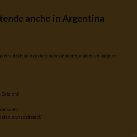
estende anche in Argentina
Watch Later
o la guerra | tg 04.08.26
🔴Ci siamo dentro | tg 03.08.26
cire dal buio e restare lucidi insieme, aiutaci a divulgare
026
- LUD:
4 Agosto 2026
3 Agosto 2026
- LUD:
3 Agosto 2026
0
0
0
314
0
0
 Edizioni)
delsoletv
elsole.tv/sostienici/