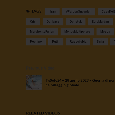
TAGS
Iran
#pardonSnowden
CasaDel
Crisi
Donbass
Donetsk
EuroMaidan
MargheritaFurlan
MondoMultipolare
Mosca
Pechino
Putin
Russofobia
Syria
Previous Video
TgSole24 – 28 aprile 2023 – Guerra di ner
nel villaggio globale
RELATED VIDEOS