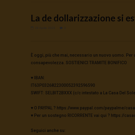
La de dollarizzazione si 
28 Aprile 2023
0
Watch Later
🔴DRONI SI SCORTE NO | TG 05.08.26
🔴La borsa 
È oggi, più che mai, necessario un nuovo uomo. Per us
5 Agosto 2026
4 Agosto 2
consapevolezza. SOSTIENICI TRAMITE BONIFICO
0
56
0
0
0
279
♥️ IBAN:
IT63P0326822300052392596590
SWIFT: SELBIT2BXXX (c/c intestato a La Casa Del Sole
♥️ O PAYPAL ? https://www.paypal.com/paypalme/casa
♥️ Per un sostegno RICORRENTE vai qui ? https://casad
Seguici anche su: