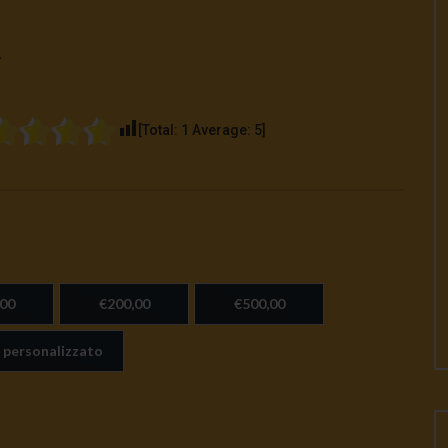
v
[Total:
1
Average:
5
]
00
€200,00
€500,00
 personalizzato