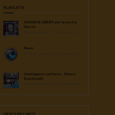
PLAYLISTS
ASSANGE LIBERO per la nostra
libertà
Gennaro Gargiulo
1 Febbraio 2021
News
Gennaro Gargiulo
17 Novembre 2020
L’emergenza sanitaria – Mauro
Scardovelli
Gennaro Gargiulo
17 Novembre 2020
VIDEO PIU' VISTI