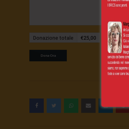
Donazione totale
€25,00
Mensilmente