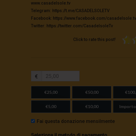
www.casadelsole.tv
Telegram: https://t.me/CASADELSOLETV
Facebook: https://www.facebook.com/casadelsole.t
Twitter: https://twitter.com/CasadelsoleTv
Click to rate this post!
€
€25,00
€50,00
€100,
€5,00
€10,00
Importo
Fai questa donazione mensilmente
Seleziona il metodo di pagamento