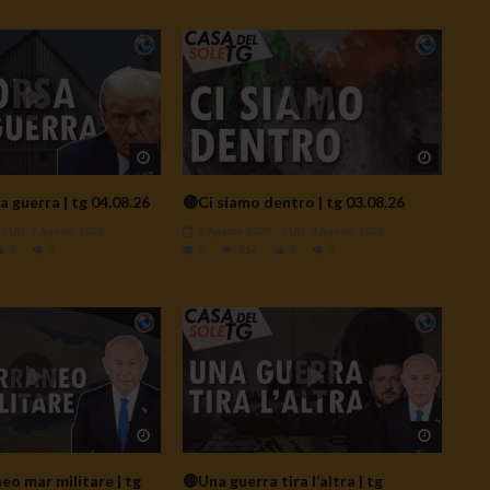
Watch Later
Watch L
a guerra | tg 04.08.26
🔴Ci siamo dentro | tg 03.08.26
- LUD:
4 Agosto 2026
3 Agosto 2026
- LUD:
3 Agosto 2026
0
0
0
314
0
0
Watch Later
Watch L
o mar militare | tg
🔴Una guerra tira l’altra | tg