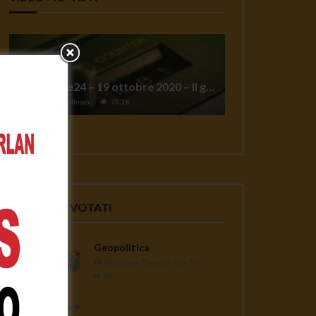
TgSole24 – 19 ottobre 2020 – Il grande reset
1
Jeff Hoffman
78.1K
VIDEO PIU' VOTATI
Geopolitica
Redazione Casa del Sole TV
1K