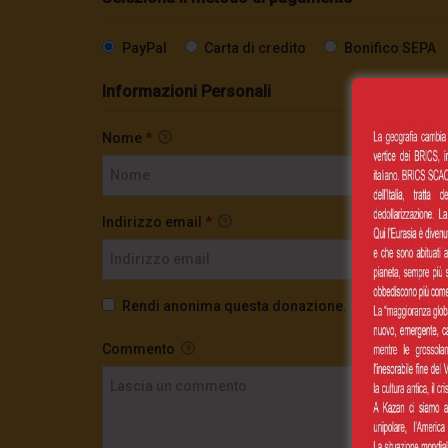
PayPal
Carta di credito
Bonifico SEPA
Informazioni Personali
Nome
*
Indirizzo email
*
Rendi anonima questa donazione.
Commento