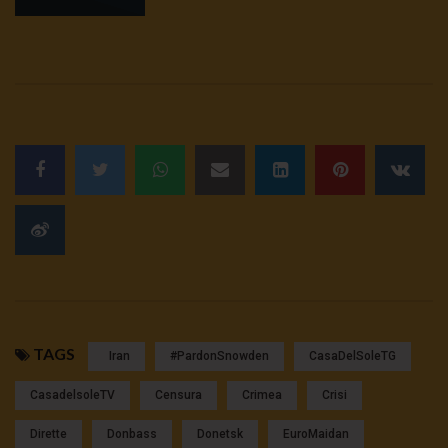
TAGS
Iran
#pardonSnowden
CasaDelSoleTG
CasadelsoleTV
Censura
Crimea
Crisi
Dirette
Donbass
Donetsk
EuroMaidan