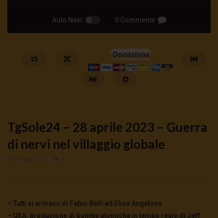
Auto Next
0 Comments
TgSole24 – 28 aprile 2023 – Guerra
di nervi nel villaggio globale
28 Aprile 2023
0
Watch Later
🔴DRONI SI SCORTE NO | TG 05.08.26
🔴La borsa o la guerra | 
5 Agosto 2026
4 Agosto 2026
- LUD:
4 Agost
– Tutti si armano di Fabio Belli ed Elisa Angelone
0
31
0
0
0
265
0
0
– USA: produzione di bombe atomiche in tempo reale di Jeff