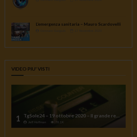
L’emergenza sanitaria – Mauro Scardovelli
Gennaro Gargiulo
17 Novembre 2020
VIDEO PIU' VISTI
TgSole24 – 19 ottobre 2020 – Il grande reset
1
Jeff Hoffman
78.1K