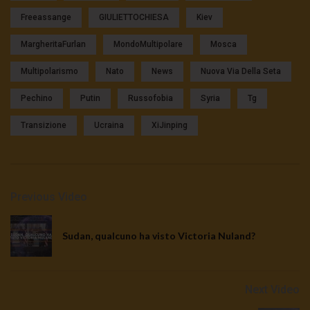
Freeassange
GIULIETTOCHIESA
Kiev
MargheritaFurlan
MondoMultipolare
Mosca
Multipolarismo
Nato
News
Nuova Via Della Seta
Pechino
Putin
Russofobia
Syria
Tg
Transizione
Ucraina
XiJinping
Previous Video
Sudan, qualcuno ha visto Victoria Nuland?
Next Video