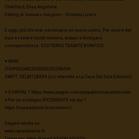
Chatillard, Elisa Angelone
Editing di Gennaro Gargiulo – Ernesto Loiero
È oggi, più che mai, necessario un nuovo uomo. Per uscire dal
buio e restare lucidi insieme, aiutaci a divulgare
consapevolezza. SOSTIENICI TRAMITE BONIFICO
♥️ IBAN:
IT63P0326822300052392596590
SWIFT: SELBIT2BXXX (c/c intestato a La Casa Del Sole Edizioni)
♥️ O PAYPAL ? https://www.paypal.com/paypalme/casadelsoletv
♥️ Per un sostegno RICORRENTE vai qui ?
https://casadelsole.tv/sostienici/
Seguici anche su:
www.casadelsole.tv
Telegram: https://t.me/CASADELSOLETV