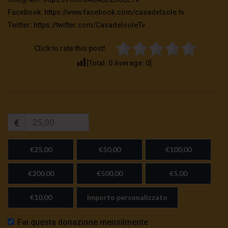
Facebook: https://www.facebook.com/casadelsole.tv
Twitter: https://twitter.com/CasadelsoleTv
Click to rate this post!
[Total:
0
Average:
0
]
€
€25,00
€50,00
€100,00
€200,00
€500,00
€5,00
€10,00
Importo personalizzato
Fai questa donazione mensilmente