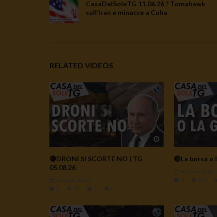
CasaDelSoleTG 11.06.26 ? Tomahawk
sull’Iran e minacce a Cuba
RELATED VIDEOS
Watch Later
🔴DRONI SI SCORTE NO | TG
🔴La borsa o l
05.08.26
4 Agosto 2026
0
316
5 Agosto 2026
0
80
0
0