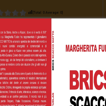
[Total:
0
Average:
0
]
00
€200,00
€500,00
 personalizzato