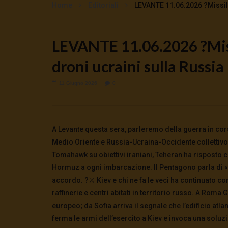
Home
Editoriali
LEVANTE 11.06.2026 ?Missili
LEVANTE 11.06.2026 ?Miss
Watch Later
droni ucraini sulla Russia
🔴DRONI SI SCORTE NO | TG 05.08.26
🔴La borsa 
5 Agosto 2026
4 Agosto 2
0
80
0
0
0
316
11 Giugno 2026
0
A Levante questa sera, parleremo della guerra in corso 
Medio Oriente e Russia-Ucraina-Occidente collettivo
Tomahawk su obiettivi iraniani, Teheran ha risposto c
Hormuz a ogni imbarcazione. Il Pentagono parla di 
accordo. ?️⚔️ Kiev e chi ne fa le veci ha continuato co
raffinerie e centri abitati in territorio russo. A Roma
europeo; da Sofia arriva il segnale che l’edificio atl
ferma le armi dell’esercito a Kiev e invoca una soluz