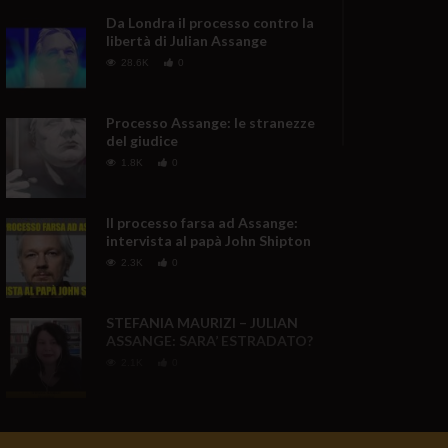
Da Londra il processo contro la
libertà di Julian Assange
28.6K
0
Processo Assange: le stranezze
del giudice
1.8K
0
Il processo farsa ad Assange:
intervista al papà John Shipton
2.3K
0
STEFANIA MAURIZI – JULIAN
ASSANGE: SARA’ ESTRADATO?
2.1K
0
È LA REPUBBLICA DI ISRAELE
3.1K
312