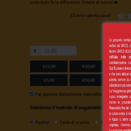
contributo fa la differenza. Grazie di cuore! ❤️
Click to rate this post!
€
€25,00
€50,00
€100,
€5,00
€10,00
Importo
Fai questa donazione mensilmente
Seleziona il metodo di pagamento
PayPal
Carta di credito
Bonifico SEPA