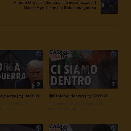
Angelo D’Orsi: “L’Europa si è ucrainizzata” |
Nasce Agorà contro il sistema guerra
Watch Later
Watch L
a guerra | tg 04.08.26
🔴Ci siamo dentro | tg 03.08.26
- LUD:
4 Agosto 2026
3 Agosto 2026
- LUD:
3 Agosto 2026
0
0
0
330
0
0