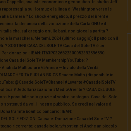
cesco Cappello, analista economico e geopolitico. In studio Jeff
 rappresaglia su Hormuz e la linea di Washington verso le
 alla Camera ? Lo shock energetico, il prezzo del Brent e
chino: la denuncia della violazione della Carta ONU e il
Italia che, sul greggio e sulle basi, non gioca la partita ?
mo e la maschera, Meltemi, 2024 (ultimo saggio); Il patto con il
2005. ? SOSTIENI CASA DEL SOLE TV Casa del Sole TV è un
to. Per donazioni: IBAN: IT63P0326822300052392596590
azione Casa del Sole TV Membership YouTube: ?
alista Multipolare €5/mese — Inviato della Verità
I DI MARGHERITA FURLAN BRICS Scacco Matto (disponibile in
V YouTube: @CasadelSoleTVChannel #Levante #CasadelSoleTV
itica #Dedollarizzazione #MedioOriente ? CASA DEL SOLE
voro è possibile solo grazie al vostro sostegno. Casa del Sole
o sostenuti da voi, il nostro pubblico. Se credi nel valore di
 Dona tramite bonifico bancario: IBAN:
DEL SOLE EDIZIONI Causale: Donazione Casa del Sole TV ?️
egno ricorrente: casadelsole.tv/sostienici Anche un piccolo