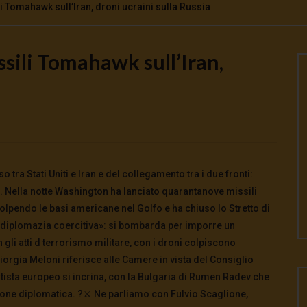
 Tomahawk sull’Iran, droni ucraini sulla Russia
ili Tomahawk sull’Iran,
Watch Later
o la guerra | tg 04.08.26
🔴Ci siamo dentro | tg 03.08.26
026
- LUD:
4 Agosto 2026
3 Agosto 2026
- LUD:
3 Agosto 2026
0
0
0
330
0
0
tra Stati Uniti e Iran e del collegamento tra i due fronti:
. Nella notte Washington ha lanciato quarantanove missili
olpendo le basi americane nel Golfo e ha chiuso lo Stretto di
«diplomazia coercitiva»: si bombarda per imporre un
n gli atti d terrorismo militare, con i droni colpiscono
 Giorgia Meloni riferisce alle Camere in vista del Consiglio
antista europeo si incrina, con la Bulgaria di Rumen Radev che
ione diplomatica. ?️⚔️ Ne parliamo con Fulvio Scaglione,