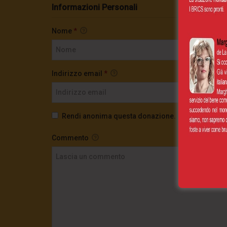
Informazioni Personali
Nome
*
Indirizzo email
*
Rendi anonima questa donazione.
Commento