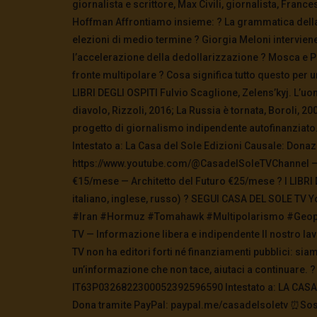
giornalista e scrittore, Max Civili, giornalista, Fran
Hoffman Affrontiamo insieme: ? La grammatica della
elezioni di medio termine ? Giorgia Meloni interviene
l’accelerazione della dedollarizzazione ? Mosca e Pe
fronte multipolare ? Cosa significa tutto questo per un’
LIBRI DEGLI OSPITI Fulvio Scaglione, Zelens’kyj. L’uo
diavolo, Rizzoli, 2016; La Russia è tornata, Boroli, 
progetto di giornalismo indipendente autofinanzia
Intestato a: La Casa del Sole Edizioni Causale: Don
https://www.youtube.com/@CasadelSoleTVChannel — An
€15/mese — Architetto del Futuro €25/mese ? I LIBR
italiano, inglese, russo) ? SEGUI CASA DEL SOLE T
#Iran #Hormuz #Tomahawk #Multipolarismo #Geopol
TV — Informazione libera e indipendente Il nostro la
TV non ha editori forti né finanziamenti pubblici: siam
un’informazione che non tace, aiutaci a continuare. ?
IT63P0326822300052392596590 Intestato a: LA CASA 
Dona tramite PayPal: paypal.me/casadelsoletv ⏰Sost