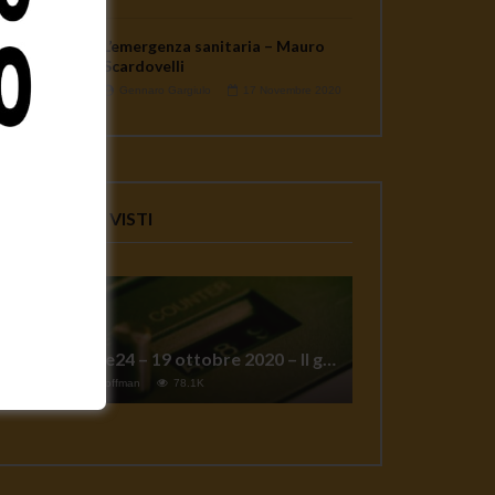
Giulietto Chiesa: “il grande
L’emergenza sanitaria – Mauro
peccato di Assange”
Scardovelli
2.9K
0
Gennaro Gargiulo
17 Novembre 2020
VIDEO PIU' VISTI
TgSole24 – 19 ottobre 2020 – Il grande reset
1
Jeff Hoffman
78.1K