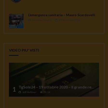
L’emergenza sanitaria – Mauro Scardovelli
Gennaro Gargiulo
17 Novembre 2020
VIDEO PIU' VISTI
TgSole24 – 19 ottobre 2020 – Il grande reset
1
Jeff Hoffman
78.1K