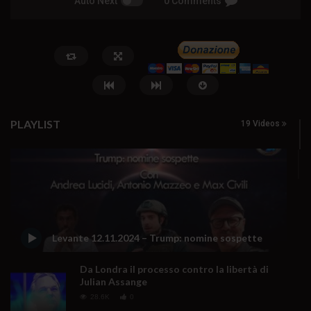
Auto Next
0 Comments
PLAYLIST
19 Videos
Watch Later
🔴DRONI SI SCORTE NO | TG 05.08.26
Cinema, mito e potere:
preparano alla guerra
5 Agosto 2026
Levante 12.11.2024 – Trump: nomine sospette
0
51
0
0
5 Agosto 2026
- LUD:
4 Agost
0
146
0
0
Da Londra il processo contro la libertà di
Julian Assange
28.6K
0