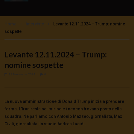
Processo Assange: le stranezze del giudice
1.8K
0
Home
Interviste
Levante 12.11.2024 – Trump: nomine
sospette
Il processo farsa ad Assange: intervista al
papà John Shipton
Levante 12.11.2024 – Trump:
2.3K
0
nomine sospette
STEFANIA MAURIZI – JULIAN ASSANGE:
12 Novembre 2024
0
SARA’ ESTRADATO?
2.1K
0
La nuova amministrazione di Donald Trump inizia a prendere
È LA REPUBBLICA DI ISRAELE
forma. L’Iran resta nel mirino e i neocon trovano posto nella
3.1K
312
squadra. Ne parliamo con Antonio Mazzeo, giornalista, Max
Civili, giornalista. In studio Andrea Lucidi.
Assange libero per la nostra libertà