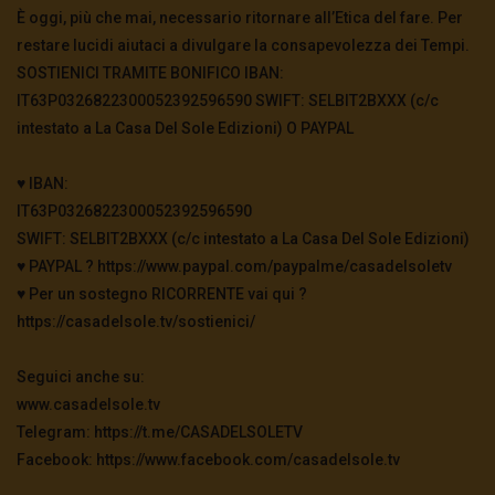
È oggi, più che mai, necessario ritornare all’Etica del fare. Per
3.5K
0
restare lucidi aiutaci a divulgare la consapevolezza dei Tempi.
SOSTIENICI TRAMITE BONIFICO IBAN:
IT63P0326822300052392596590 SWIFT: SELBIT2BXXX (c/c
Julian Assange svela i segreti di di Hillary
Clinton
intestato a La Casa Del Sole Edizioni) O PAYPAL
2.5K
0
♥️ IBAN:
IT63P0326822300052392596590
L’ACQUARIO DI FAZIO
SWIFT: SELBIT2BXXX (c/c intestato a La Casa Del Sole Edizioni)
2.8K
0
♥️ PAYPAL ? https://www.paypal.com/paypalme/casadelsoletv
♥️ Per un sostegno RICORRENTE vai qui ?
https://casadelsole.tv/sostienici/
#FreeAssange
3.4K
0
Seguici anche su:
www.casadelsole.tv
Telegram: https://t.me/CASADELSOLETV
Trailer – A chair 4 Assange /
#aChair4Assange
Facebook: https://www.facebook.com/casadelsole.tv
2.8K
0