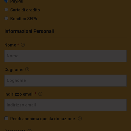
PayPal
Assange
Carta di credito
2.3K
0
Bonifico SEPA
Libertà per Julian Assange!
Informazioni Personali
2.8K
0
Nome
*
Ex ministro Islanda: “Gli USA volevano
incastrare Assange a Reykjavik”
Cognome
2.4K
0
Craig Murray su Julian Assange: “Una
battaglia che dobbiamo vincere”
Indirizzo email
*
2.8K
0
Giulietto Chiesa: “il grande peccato di
Rendi anonima questa donazione.
Assange”
2.9K
0