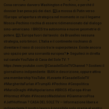
paura
Cosa cercano davvero Washington e Pechino, e perché il
2.8K
0
dossier Iran pesa più dei dazi. 2️⃣La mossa di Putin verso
l’Europa: un’apertura strategica nel momento in cui il legame
Mosca-Pechino rischia di essere ridimensionato dal dialogo
TgSole24 – 21 Ottobre 2020 – Siamo in
trappola
sino-americano. I BRICS tra autonomia e nuove geometrie di
3.1K
0
potere. 3️⃣L’Europa fuori dal tavolo: da Bruxelles nessuna
strategia, solo timori. L’Italia e il continente rischiano di
diventare il vaso di coccio tra le superpotenze. Esiste ancora
TgSole24 – 20 ottobre 2020 – In condizioni
di emergenza
uno spazio per una sovranità europea? ▶️ Seguiteci in diretta
3.4K
0
sul canale YouTube di Casa del Sole TV: ?
https://www.youtube.com/@CasadelSoleTVChannel ? Sostieni il
giornalismo indipendente: IBAN in descrizione, oppure attiva
TgSole24 – 19 ottobre 2020 – Il grande reset
una membership YouTube. #Levante #CasadelSoleTV
78.1K
0
#MargheritaFurlan #TrumpXi #Pechino #Geopolitica
#MarioDraghi #Multipolarismo #BRICS #Europa #Iran
#Hormuz #Putin #VincenzoMaddaloni #GianmarcoPisa
TgSole24 – 15 ottobre 2020 – Caos globale:
la catastrofe ora è certa
#JeffHoffman ? CASA DEL SOLE TV — Informazione libera e
3.8K
0
indipendente Il nostro lavoro è possibile solo grazie al vostro