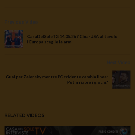
TgSole24 18 09 20 | Attacco a Putin
Previous Video
2.7K
0
CasaDelSoleTG 14.05.26 ? Cina-USA al tavolo
l’Europa sceglie le armi
TgSole 24 17/09/2020 | Deep virus
2.5K
0
Next Video
Guai per Zelensky mentre l’Occidente cambia linea:
TgSole24 16.09.20 | CONTRO L’IRAN
Putin riapre i giochi?
2.4K
0
TgSole24 15.9.20 | #Covid-19 Intrecci
anomali
RELATED VIDEOS
2.4K
0