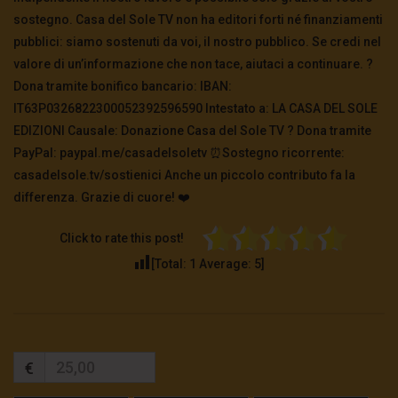
sostegno. Casa del Sole TV non ha editori forti né finanziamenti
pubblici: siamo sostenuti da voi, il nostro pubblico. Se credi nel
TgSole24 – 14 ottobre 2020 – La scimmia al
comando
valore di un’informazione che non tace, aiutaci a continuare. ?
3.9K
0
Dona tramite bonifico bancario: IBAN:
IT63P0326822300052392596590 Intestato a: LA CASA DEL SOLE
EDIZIONI Causale: Donazione Casa del Sole TV ?️ Dona tramite
TgSole24 – 13 Ottobre 2020 – Le ultime
provocazioni dell’Impero
PayPal: paypal.me/casadelsoletv ⏰Sostegno ricorrente:
3.3K
0
casadelsole.tv/sostienici Anche un piccolo contributo fa la
differenza. Grazie di cuore! ❤️
TgSole24 – 12 ottobre 2020 – E’ qui la festa?
Click to rate this post!
2.4K
0
[Total:
1
Average:
5
]
TgSole24 – 8 ottobre 2020 – Chi ha paura di
Putin?
3.8K
0
€
TgSole24 – 7 ottobre 2020 – Stato di