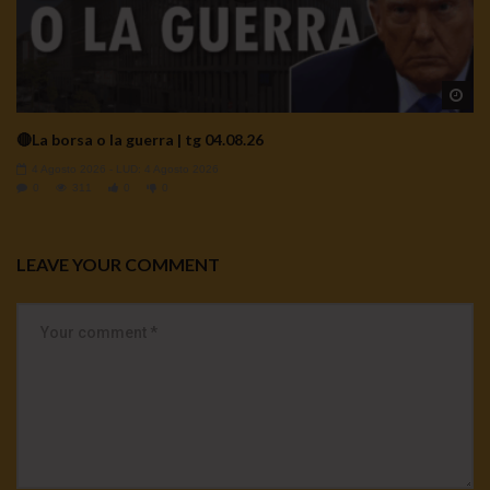
Wa
🔴La borsa o la guerra | tg 04.08.26
4 Agosto 2026
- LUD:
4 Agosto 2026
0
311
0
0
LEAVE YOUR COMMENT