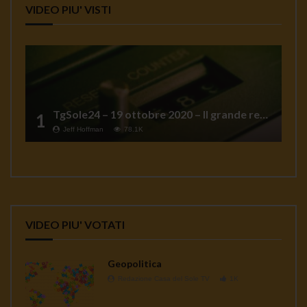
VIDEO PIU' VISTI
TgSole24 – 19 ottobre 2020 – Il grande reset
1
Jeff Hoffman
78.1K
VIDEO PIU' VOTATI
Geopolitica
Redazione Casa del Sole TV
1K