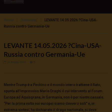
TgSole24 – 16 novembre 2020 –
Impazzimento collettivo
Home
Interviste
LEVANTE 14.05.2026 ?Cina-USA-
3K
0
Russia contro Germania-Ue
TgSole24 – 12 novembre 2020 – Lock Step
tutto previsto
LEVANTE 14.05.2026 ?Cina-USA-
3K
0
Russia contro Germania-Ue
TgSole24 – 11 novembre 2020 – Sarà un
14 Maggio 2026
0
Natale tutto rosso?
3.5K
0
Mentre Trump è a Pechino e il mondo intero trattiene il fiato,
TgSole24 NO COMMENT – Trump non molla
spunta all’improvviso Mario Draghi il cui intervento al Forum
5.5K
0
Europa ad Aquisgrana, in Germania, non è per niente casuale.
“Per la prima volta noi europei siamo davvero soli” e, in
estrema sintesi, ha dichiarato il drago nazionale, si deve
TgSole24 – 9 novembre 2020 – Con Biden la