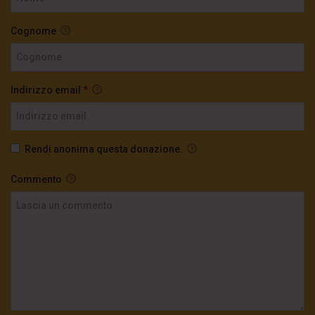
Cognome
TgSole24 30.09.20 | La paura ci rende deboli
1.5K
0
Indirizzo email
*
TgSole24 30.09.20 | La paura ci rende deboli
2.7K
0
Rendi anonima questa donazione.
TgSole24 29.09.20 | Russia accerchiata
Commento
2K
0
TgSole24 28.09.20 | Chi soffia sulle ceneri?
2.5K
311