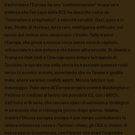
guerra è più vicina
trasformare l’Europa da una “confederazione” in una vera
3.5K
0
potenza che l’ex capo della BCE ha descritto come un
“federalismo pragmatico” a velocità variabili. Dazi, guerra in
Iran, Stretto di Hormuz, terre rare, intelligenza artificiale: sul
TgSole24 – 4 novembre 2020 – In bilico
tavolo del vertice sino-americano c’è tutto. Tutto tranne
3.6K
0
l’Europa, che gioca a mosca cieca senza voce in capitolo,
schiacciata tra due potenze che hanno altre priorità. Xi chiede a
Trump se Stati Uniti e Cina sapranno evitare la trappola di
TgSole24 – 3 novembre 2020 – La
supersocietà globale
Tucidide, la spirale che nella storia ha trascinato potenze rivali
3.5K
0
verso lo scontro armato, avvertendo che se Taiwan è gestita
male, allora saranno conflitti aperti. Mosca lancia il suo
messaggio: Putin apre all’Europa proprio mentre Washington e
TgSole24 – 2 novembre 2020 – “Andiamo a
scovarli casa per casa”
Pechino si siedono al tavolo del possibile G2, con i BRICS,
3.5K
0
dall’India al Brasile, che cercano spazi di autonomia strategica
in un mondo che si ridisegna giorno dopo giorno. Intanto,
mentre l’Unione europea occupa il suo tempo combattendo la
TgSole24 – 29 ottobre 2020 – La nuova era
digitale
chiesa ortodossa russa e i farmaci cinesi, gli USA si dotano di
3.6K
0
nuove basi in Groenlandia, con Palantir che dopo l’ospedale