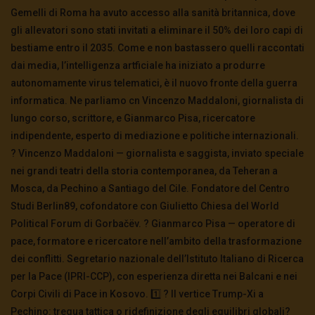
Gemelli di Roma ha avuto accesso alla sanità britannica, dove
gli allevatori sono stati invitati a eliminare il 50% dei loro capi di
TgSole24 – 28 ottobre 2020 – Manipolazione
mediatica o sanitaria?
bestiame entro il 2035. Come e non bastassero quelli raccontati
3.3K
0
dai media, l’intelligenza artficiale ha iniziato a produrre
autonomamente virus telematici, è il nuovo fronte della guerra
informatica. Ne parliamo cn Vincenzo Maddaloni, giornalista di
TgSole24 – 27 ottobre 2020 – La protesta
avanza
lungo corso, scrittore, e Gianmarco Pisa, ricercatore
3.1K
0
indipendente, esperto di mediazione e politiche internazionali.
?️ Vincenzo Maddaloni — giornalista e saggista, inviato speciale
nei grandi teatri della storia contemporanea, da Teheran a
TgSole24 – 26 ottobre 2020 – Fermare la
follia
Mosca, da Pechino a Santiago del Cile. Fondatore del Centro
3K
0
Studi Berlin89, cofondatore con Giulietto Chiesa del World
Political Forum di Gorbačëv. ?️ Gianmarco Pisa — operatore di
pace, formatore e ricercatore nell’ambito della trasformazione
Enrica Perucchietti: Deriva Postumana
dei conflitti. Segretario nazionale dell’Istituto Italiano di Ricerca
2K
0
per la Pace (IPRI-CCP), con esperienza diretta nei Balcani e nei
Corpi Civili di Pace in Kosovo. 1️⃣ ? Il vertice Trump-Xi a
Pechino: tregua tattica o ridefinizione degli equilibri globali?
TgSole24 – 22 ottobre 2020 – La carta della