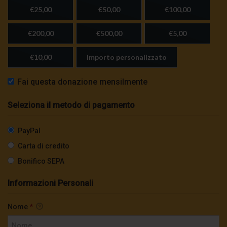
sciatteria
€25,00
€50,00
€100,00
3K
0
€200,00
€500,00
€5,00
TgSole24 | 5 ottobre 2020 | Stato
€10,00
Importo personalizzato
d’emergenza, i retroscena
3.5K
0
Fai questa donazione mensilmente
TgSole24 02.10.20 | Caucaso pronto a
Seleziona il metodo di pagamento
esplodere
3.1K
0
PayPal
Carta di credito
TgSole24 Speciale | Guerra e pace
dell’energia
Bonifico SEPA
2.4K
0
Informazioni Personali
TgSole24 01.10.20 | Putin resiste
Nome
*
3K
0