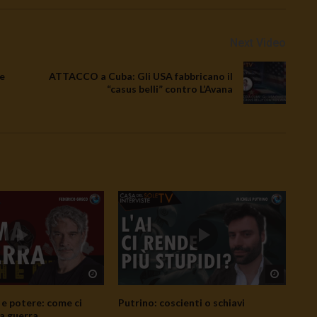
Next Video
e
ATTACCO a Cuba: Gli USA fabbricano il
“casus belli” contro L’Avana
Watch Later
Watch L
e potere: come ci
Putrino: coscienti o schiavi
a guerra