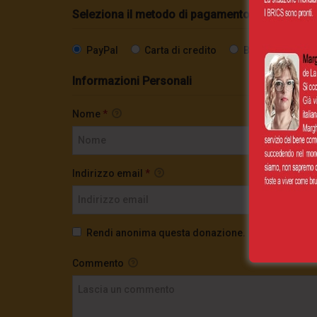
Seleziona il metodo di pagamento
PayPal
Carta di credito
Bonifico SEPA
Informazioni Personali
Nome
*
Indirizzo email
*
Rendi anonima questa donazione.
Commento