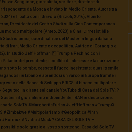
Fulvio Scaglione, giornalista, scrittore, direttore di
corrispondente da Mosca e inviato in Medio Oriente. Autore tra
2024) e Il patto con il diavolo (Rizzoli, 2016), Alberto
heran, Presidente del Centro Studi sulla Cina Contemporanea.
un mondo multipolare (Anteo, 2023) e Cina. L’irresistibile
 Studi islamici, coordinatrice del Master in lingua italiana
rta di Iran, Medio Oriente e geopolitica. Autrice di Coraggio e
). In studio Jeff Hoffman 1️⃣ Trump a Pechino con i
ni Palantir del presidente, i conflitti di interesse e la narrazione
ano sotto le bombe, cessate il fuoco inesistente: quasi tremila
largandosi in Libano e aprendosi un varco in Europa tramite i
ingresso nella Banca di Sviluppo BRICS: il blocco multipolare
▶️ Seguiteci in diretta sul canale YouTube di Casa del Sole TV: ?
stieni il giornalismo indipendente: IBAN in descrizione,
#CasadelSoleTV #MargheritaFurlan #JeffHoffman #TrumpXi
CS #Zimbabwe #Multipolarismo #Geopolitica #Iran
an #Hormuz #Nvidia #Musk ? CASA DEL SOLE TV —
è possibile solo grazie al vostro sostegno. Casa del Sole TV