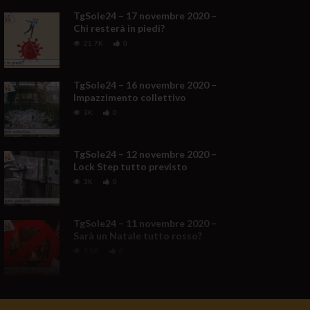
TgSole24 – 17 novembre 2020 –
Chi resterà in piedi?
21.7K
0
TgSole24 – 16 novembre 2020 –
Impazzimento collettivo
3K
0
TgSole24 – 12 novembre 2020 –
Lock Step tutto previsto
3K
0
TgSole24 – 11 novembre 2020 –
Sarà un Natale tutto rosso?
3.5K
0
TgSole24 NO COMMENT –
Trump non molla