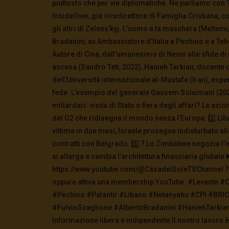
piuttosto che per vie diplomatiche. Ne parliamo con ?️ 
InsideOver, già vicedirettore di Famiglia Cristiana, 
gli altri di Zelens’kyj. L’uomo e la maschera (Meltemi, 
Bradanini, ex Ambasciatore d’Italia a Pechino e a Te
Autore di Cina, dall’umanesimo di Nenni alle sfide di 
ascesa (Sandro Teti, 2022), Hanieh Tarkian, docente di
dell’Università internazionale al-Mustafa (Iran), espe
fede. L’esempio del generale Qassem Soleimani (2022
miliardari: visita di Stato o fiera degli affari? Le azio
del G2 che ridisegna il mondo senza l’Europa. 2️⃣ Lib
vittime in due mesi, Israele prosegue indisturbato al
contratti con Belgrado. 3️⃣ ? Lo Zimbabwe negozia l’
si allarga e cambia l’architettura finanziaria globale 
https://www.youtube.com/@CasadelSoleTVChannel ? So
oppure attiva una membership YouTube. #Levante 
#Pechino #Palantir #Libano #Netanyahu #CPI #BRI
#FulvioScaglione #AlbertoBradanini #HaniehTarki
Informazione libera e indipendente Il nostro lavoro 