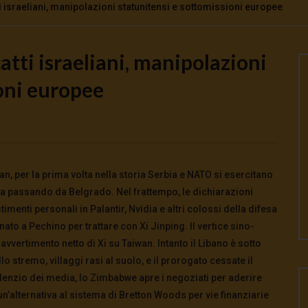
 israeliani, manipolazioni statunitensi e sottomissioni europee
tti israeliani, manipolazioni
Watch Later
oni europee
to e potere: come ci
Putrino: coscienti o schiavi
alla guerra
5 Agosto 2026
- LUD:
4 Agosto 2026
0
143
0
0
026
- LUD:
4 Agosto 2026
0
0
, per la prima volta nella storia Serbia e NATO si esercitano
opa passando da Belgrado. Nel frattempo, le dichiarazioni
menti personali in Palantir, Nvidia e altri colossi della difesa
to a Pechino per trattare con Xi Jinping. Il vertice sino-
avvertimento netto di Xi su Taiwan. Intanto il Libano è sotto
o stremo, villaggi rasi al suolo, e il prorogato cessate il
silenzio dei media, lo Zimbabwe apre i negoziati per aderire
’alternativa al sistema di Bretton Woods per vie finanziarie