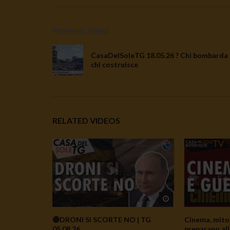
Previous Video
CasaDelSoleTG 18.05.26 ? Chi bombarda 
chi costruisce
RELATED VIDEOS
Watch Later
🔴DRONI SI SCORTE NO | TG
Cinema, mito 
05.08.26
preparano all