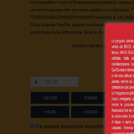
non ha editori forti né finanziamenti pubblici: siamo s
un’informazione che non tace, aiutaci a continuare. ?
IT63P0326822300052392596590 Intestato a: LA CASA 
Dona tramite PayPal: paypal.me/casadelsoletv ⏰Sost
contributo fa la differenza. Grazie di cuore! ❤️
Click to rate this post!
€
€25,00
€50,00
€100,
€5,00
€10,00
Importo
Fai questa donazione mensilmente