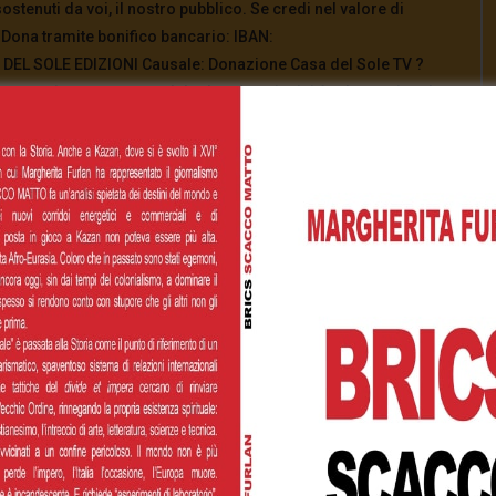
ostenuti da voi, il nostro pubblico. Se credi nel valore di
 Dona tramite bonifico bancario: IBAN:
DEL SOLE EDIZIONI Causale: Donazione Casa del Sole TV ?️
egno ricorrente: casadelsole.tv/sostienici Anche un piccolo
[Total:
0
Average:
0
]
00
€200,00
€500,00
 personalizzato