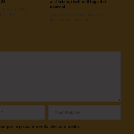
.26
artificiale, rischio di fuga dei
neuroni
 LUD:
6 Luglio 2026
0
0
4 Luglio 2026
- LUD:
3 Luglio 2026
0
625
0
0
wser per la prossima volta che commento.