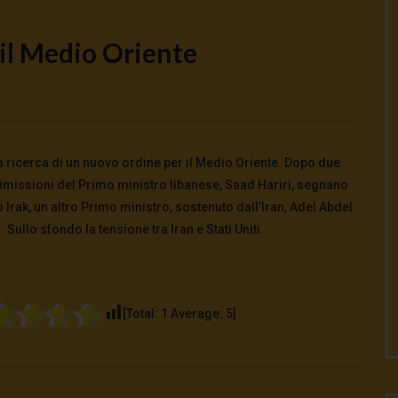
 il Medio Oriente
Watch Later
ian, il rancore dell’Iran
Medio Oriente, la guerra come
 ricerca di un nuovo ordine per il Medio Oriente. Dopo due
metodo
026
dimissioni del Primo ministro libanese, Saad Hariri, segnano
0
0
21 Luglio 2026
no Irak, un altro Primo ministro, sostenuto dall’Iran, Adel Abdel
0
164
0
0
Sullo sfondo la tensione tra Iran e Stati Uniti.
[Total:
1
Average:
5
]