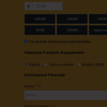
€
€25,00
€50,00
€100,
€5,00
€10,00
Importo
Fai questa donazione mensilmente
Seleziona il metodo di pagamento
PayPal
Carta di credito
Bonifico SEPA
Informazioni Personali
Nome
*
Indirizzo email
*