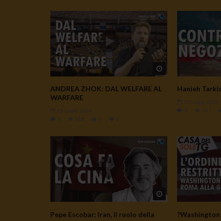
Watch Later
ANDREA ZHOK: DAL WELFARE AL
Hanieh Tarkian
WARFARE
23 Luglio 2026
0
197
25 Luglio 2026
0
819
0
0
Watch Later
Pepe Escobar: Iran, il ruolo della
?Washington 