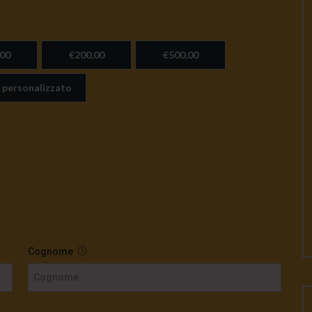
00
€200,00
€500,00
 personalizzato
Cognome