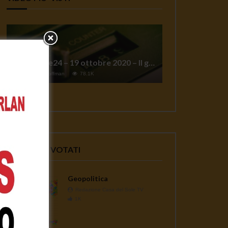
TgSole24 – 19 ottobre 2020 – Il grande reset
1
Jeff Hoffman
78.1K
VIDEO PIU' VOTATI
Geopolitica
Redazione Casa del Sole TV
1K