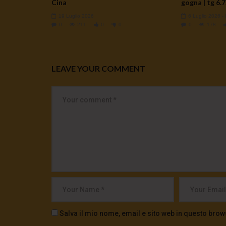
Cina
gogna | tg 6.7
19 Luglio 2026
6 Luglio 2026
-
0
211
0
0
0
178
LEAVE YOUR COMMENT
Salva il mio nome, email e sito web in questo bro