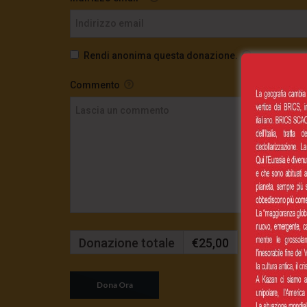
Rendi anonima questa donazione.
Commento
Donazione totale
€25,00
Mensilmente