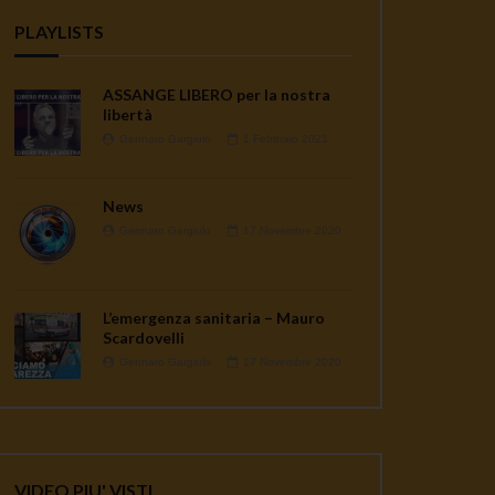
PLAYLISTS
ASSANGE LIBERO per la nostra
libertà
Gennaro Gargiulo
1 Febbraio 2021
News
Gennaro Gargiulo
17 Novembre 2020
L’emergenza sanitaria – Mauro
Scardovelli
Gennaro Gargiulo
17 Novembre 2020
VIDEO PIU' VISTI