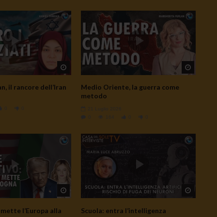
Watch Later
Watch L
, il rancore dell’Iran
Medio Oriente, la guerra come
metodo
0
0
21 Luglio 2026
0
164
0
0
Watch Later
Watch L
mette l’Europa alla
Scuola: entra l’intelligenza