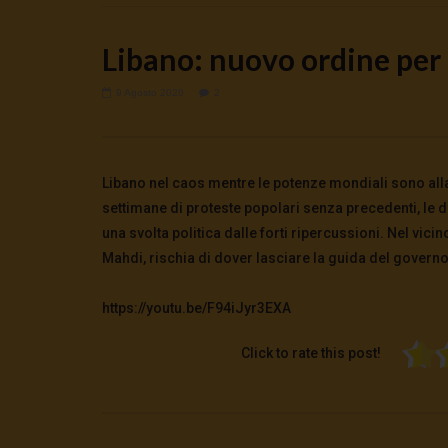
Libano: nuovo ordine per
9 Agosto 2020
2
Watch Later
ANDREA ZHOK: DAL WELFARE AL
Hanieh Tark
Libano nel caos mentre le potenze mondiali sono alla
WARFARE
23 Luglio 2
settimane di proteste popolari senza precedenti, le 
0
197
25 Luglio 2026
una svolta politica dalle forti ripercussioni. Nel vici
0
819
0
0
Mahdi, rischia di dover lasciare la guida del governo. 
https://youtu.be/F94iJyr3EXA
Click to rate this post!