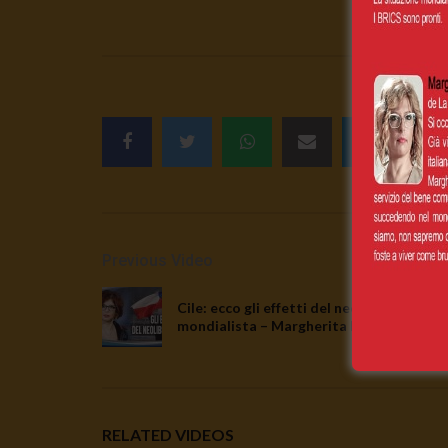
Previous Video
Cile: ecco gli effetti del neoliberismo
mondialista – Margherita Furlan
RELATED VIDEOS