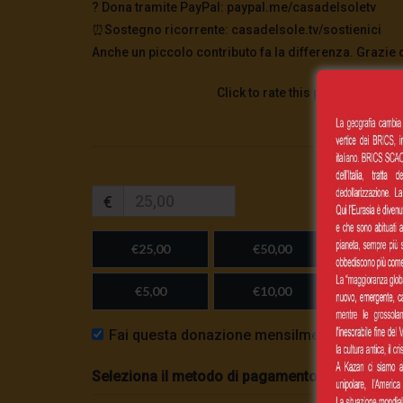
?️ Dona tramite PayPal: paypal.me/casadelsoletv
⏰Sostegno ricorrente: casadelsole.tv/sostienici
Anche un piccolo contributo fa la differenza. Grazie 
Click to rate this post!
€
€25,00
€50,00
€100,
€5,00
€10,00
Importo
Fai questa donazione mensilmente
Seleziona il metodo di pagamento