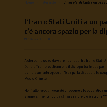
Home
Interviste
L’Iran e Stati Uniti a un pas
L’Iran e Stati Uniti a un p
Watch Later
c’è ancora spazio per la d
Cinema, mito e potere: come ci
Putrino: c
preparano alla guerra
5 Agosto 2
0
143
5 Agosto 2026
- LUD:
4 Agosto 2026
7 Giugno 2026
0
0
147
0
0
A che punto sono davvero i colloqui tra Iran e Stati Un
Donald Trump sostiene che il dialogo tra le due parti
completamente opposti: l’Iran parla di possibile sos
Medio Oriente.
Nel frattempo, gli scambi di accuse e le escalation mili
stanno alimentando un clima sempre più instabile ??