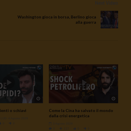
Next Video
Washington gioca in borsa, Berlino gioca
alla guerra
Watch Later
Watch L
ienti o schiavi
Come la Cina ha salvato il mondo
dalla crisi energetica
- LUD:
4 Agosto 2026
0
0
3 Agosto 2026
0
117
0
0