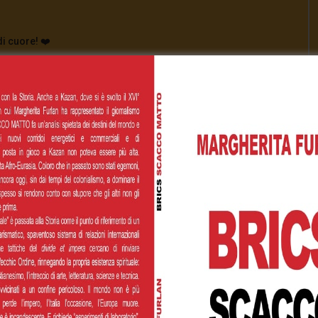
di cuore! ❤️
[Total:
0
Average:
0
]
00
€200,00
€500,00
 personalizzato