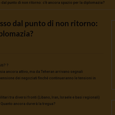
so dal punto di non ritorno: c’è ancora spazio per la diplomazia?
asso dal punto di non ritorno:
Watch Later
iplomazia?
oscienti o schiavi
Come la Cina ha salvato il mondo da
crisi energetica
026
- LUD:
4 Agosto 2026
0
0
3 Agosto 2026
0
117
0
0
iti? ?
 sia ancora attivo, ma da Teheran arrivano segnali
pensione dei negoziati finché continueranno le tensioni in
tari tra diversi fronti (Libano, Iran, Israele e basi regionali)
 Quanto ancora durerà la tregua?