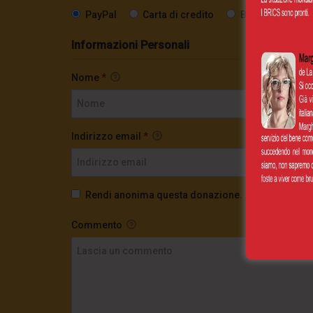
PayPal
Carta di credito
Bonifico SEPA
Informazioni Personali
Nome
*
Indirizzo email
*
Rendi anonima questa donazione.
Commento