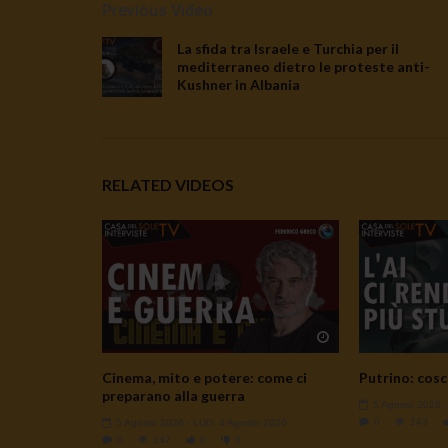
Previous Video
La sfida tra Israele e Turchia per il
mediterraneo dietro le proteste anti-
Kushner in Albania
RELATED VIDEOS
Watch Later
Cinema, mito e potere: come ci
Putrino: cosc
preparano alla guerra
5 Agosto 2026
0
143
5 Agosto 2026
- LUD:
4 Agosto 2026
0
147
0
0