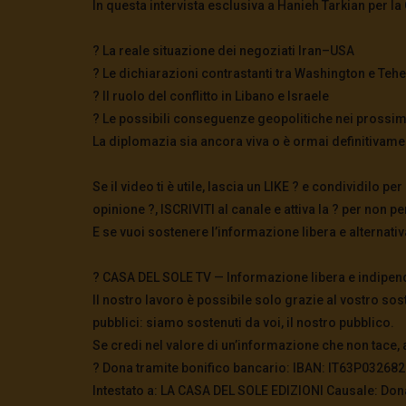
In questa intervista esclusiva a Hanieh Tarkian per l
? La reale situazione dei negoziati Iran–USA
? Le dichiarazioni contrastanti tra Washington e Teh
? Il ruolo del conflitto in Libano e Israele
? Le possibili conseguenze geopolitiche nei prossi
La diplomazia sia ancora viva o è ormai definitivame
Se il video ti è utile, lascia un LIKE ? e condividilo
opinione ?, ISCRIVITI al canale e attiva la ? per non 
E se vuoi sostenere l’informazione libera e alternat
? CASA DEL SOLE TV — Informazione libera e indipen
Il nostro lavoro è possibile solo grazie al vostro sos
pubblici: siamo sostenuti da voi, il nostro pubblico.
Se credi nel valore di un’informazione che non tace, 
? Dona tramite bonifico bancario: IBAN: IT63P0326
Intestato a: LA CASA DEL SOLE EDIZIONI Causale: Don