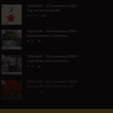
TgSole24 – 17 novembre 2020 –
Chi resterà in piedi?
21.7K
0
TgSole24 – 16 novembre 2020 –
Impazzimento collettivo
3K
0
TgSole24 – 12 novembre 2020 –
Lock Step tutto previsto
3K
0
TgSole24 – 11 novembre 2020 –
Sarà un Natale tutto rosso?
3.5K
0
TgSole24 NO COMMENT –
Trump non molla