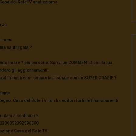
a Casa del SoleTV analizziamo:
eran
mi mesi
nte naufragata ?
 per informare ? più persone. Scrivi un COMMENTO con la tua
perdere gli aggiornamenti.
iva al mainstream, supporta il canale con un SUPER GRAZIE ?
dente
tegno. Casa del Sole TV non ha editori forti né finanziamenti
aiutaci a continuare.
822300052392596590
azione Casa del Sole TV