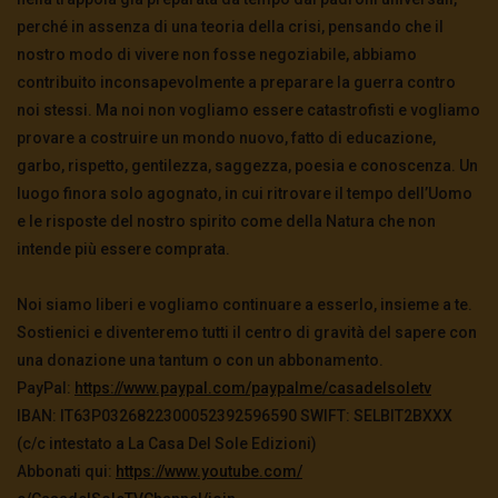
perché in assenza di una teoria della crisi, pensando che il
nostro modo di vivere non fosse negoziabile, abbiamo
contribuito inconsapevolmente a preparare la guerra contro
noi stessi. Ma noi non vogliamo essere catastrofisti e vogliamo
provare a costruire un mondo nuovo, fatto di educazione,
garbo, rispetto, gentilezza, saggezza, poesia e conoscenza. Un
luogo finora solo agognato, in cui ritrovare il tempo dell’Uomo
e le risposte del nostro spirito come della Natura che non
intende più essere comprata.
Noi siamo liberi e vogliamo continuare a esserlo, insieme a te.
Sostienici e diventeremo tutti il centro di gravità del sapere con
una donazione una tantum o con un abbonamento.
PayPal:
https://www.paypal.
com/paypalme/casadelsoletv
IBAN: IT63P0326822300052392596590 SWIFT: SELBIT2BXXX
(c/c intestato a La Casa Del Sole Edizioni)
Abbonati qui:
https://www.youtube.com/