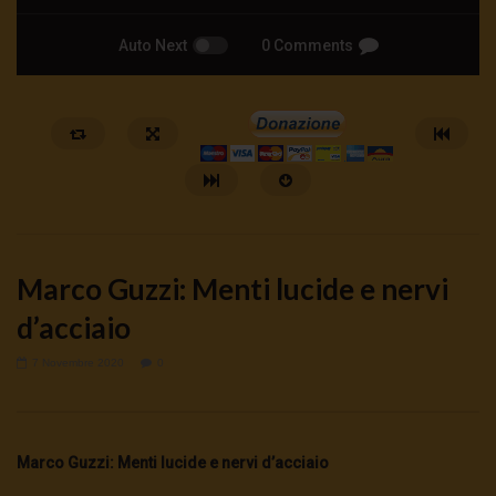
Auto Next
0 Comments
Marco Guzzi: Menti lucide e nervi
d’acciaio
7 Novembre 2020
0
Watch Later
ANDREA ZHOK: DAL WELFARE AL
Hanieh Tarkian, il rancor
WARFARE
23 Luglio 2026
Marco Guzzi: Menti lucide e nervi d’acciaio
0
196
0
0
25 Luglio 2026
0
819
0
0