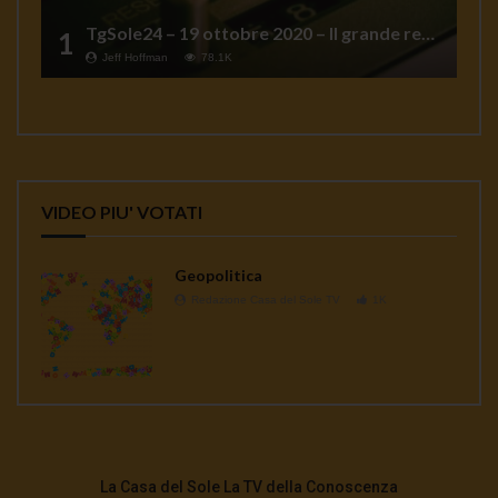
TgSole24 – 19 ottobre 2020 – Il grande reset
1
Jeff Hoffman
78.1K
VIDEO PIU' VOTATI
Geopolitica
Redazione Casa del Sole TV
1K
La Casa del Sole La TV della Conoscenza