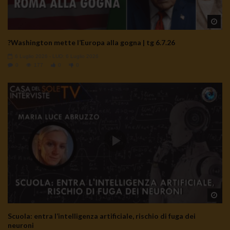
Wa
?Washington mette l’Europa alla gogna | tg 6.7.26
6 Luglio 2026
- LUD:
6 Luglio 2026
0
177
0
0
Wa
Scuola: entra l’intelligenza artificiale, rischio di fuga dei
neuroni