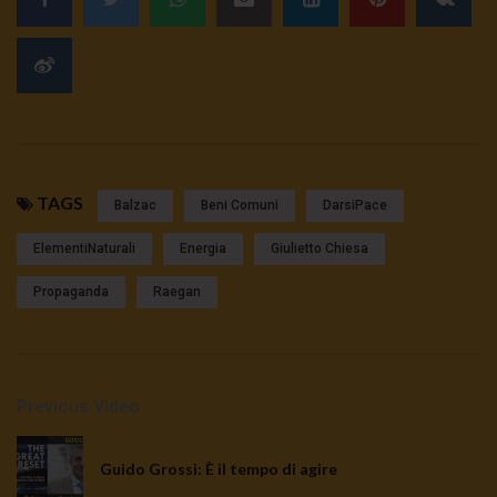
TAGS
Balzac
Beni Comuni
DarsiPace
ElementiNaturali
Energia
Giulietto Chiesa
Propaganda
Raegan
Previous Video
Guido Grossi: È il tempo di agire