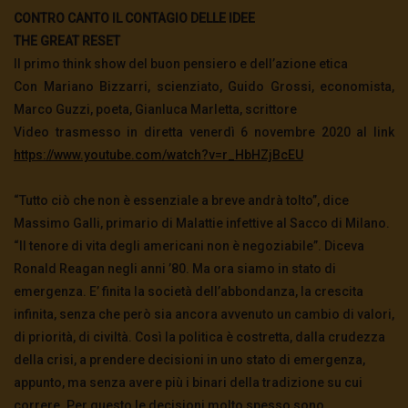
CONTRO CANTO IL CONTAGIO DELLE IDEE
THE GREAT RESET
Il primo think show del buon pensiero e dell’azione etica
Con Mariano Bizzarri, scienziato, Guido Grossi, economista,
Marco Guzzi, poeta, Gianluca Marletta, scrittore
Video trasmesso in diretta venerdì 6 novembre 2020 al link
https://www.youtube.com/watch?v=r_HbHZjBcEU
“Tutto ciò che non è essenziale a breve andrà tolto”, dice
Massimo Galli, primario di Malattie infettive al Sacco di Milano.
“Il tenore di vita degli americani non è negoziabile”. Diceva
Ronald Reagan negli anni ’80. Ma ora siamo in stato di
emergenza. E’ finita la società dell’abbondanza, la crescita
infinita, senza che però sia ancora avvenuto un cambio di valori,
di priorità, di civiltà. Così la politica è costretta, dalla crudezza
della crisi, a prendere decisioni in uno stato di emergenza,
appunto, ma senza avere più i binari della tradizione su cui
correre. Per questo le decisioni molto spesso sono