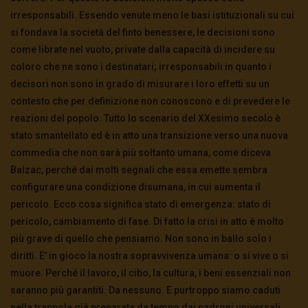
irresponsabili. Essendo venute meno le basi istituzionali su cui
si fondava la società del finto benessere, le decisioni sono
come librate nel vuoto, private dalla capacità di incidere su
coloro che ne sono i destinatari; irresponsabili in quanto i
decisori non sono in grado di misurare i loro effetti su un
contesto che per definizione non conoscono e di prevedere le
reazioni del popolo. Tutto lo scenario del XXesimo secolo è
stato smantellato ed è in atto una transizione verso una nuova
commedia che non sarà più soltanto umana, come diceva
Balzac, perché dai molti segnali che essa emette sembra
configurare una condizione disumana, in cui aumenta il
pericolo. Ecco cosa significa stato di emergenza: stato di
pericolo, cambiamento di fase. Di fatto la crisi in atto è molto
più grave di quello che pensiamo. Non sono in ballo solo i
diritti. E’ in gioco la nostra sopravvivenza umana: o si vive o si
muore. Perché il lavoro, il cibo, la cultura, i beni essenziali non
saranno più garantiti. Da nessuno. E purtroppo siamo caduti
nella trappola già preparata da tempo dai padroni universali,