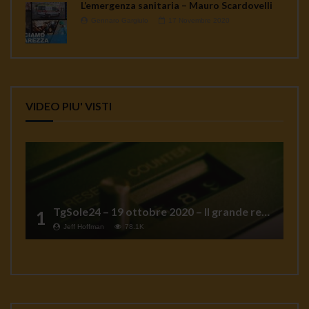
L’emergenza sanitaria – Mauro Scardovelli
Gennaro Gargiulo
17 Novembre 2020
VIDEO PIU' VISTI
TgSole24 – 19 ottobre 2020 – Il grande reset
1
Jeff Hoffman
78.1K