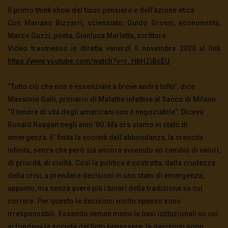
Il primo think show del buon pensiero e dell’azione etica
Con Mariano Bizzarri, scienziato, Guido Grossi, economista,
Marco Guzzi, poeta, Gianluca Marletta, scrittore
Video trasmesso in diretta venerdì 6 novembre 2020 al link
https://www.youtube.com/watch?v=r_HbHZjBcEU
“Tutto ciò che non è essenziale a breve andrà tolto”, dice
Massimo Galli, primario di Malattie infettive al Sacco di Milano.
“Il tenore di vita degli americani non è negoziabile”. Diceva
Ronald Reagan negli anni ’80. Ma ora siamo in stato di
emergenza. E’ finita la società dell’abbondanza, la crescita
infinita, senza che però sia ancora avvenuto un cambio di valori,
di priorità, di civiltà. Così la politica è costretta, dalla crudezza
della crisi, a prendere decisioni in uno stato di emergenza,
appunto, ma senza avere più i binari della tradizione su cui
correre. Per questo le decisioni molto spesso sono
irresponsabili. Essendo venute meno le basi istituzionali su cui
si fondava la società del finto benessere, le decisioni sono