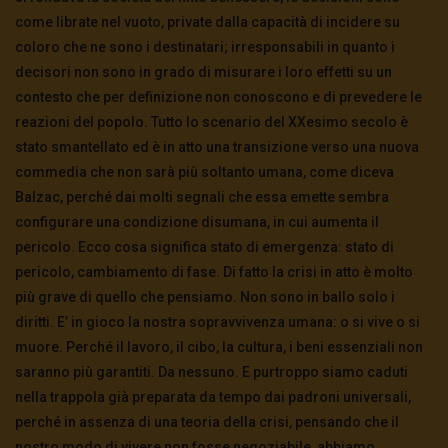
come librate nel vuoto, private dalla capacità di incidere su
coloro che ne sono i destinatari; irresponsabili in quanto i
decisori non sono in grado di misurare i loro effetti su un
contesto che per definizione non conoscono e di prevedere le
reazioni del popolo. Tutto lo scenario del XXesimo secolo è
stato smantellato ed è in atto una transizione verso una nuova
commedia che non sarà più soltanto umana, come diceva
Balzac, perché dai molti segnali che essa emette sembra
configurare una condizione disumana, in cui aumenta il
pericolo. Ecco cosa significa stato di emergenza: stato di
pericolo, cambiamento di fase. Di fatto la crisi in atto è molto
più grave di quello che pensiamo. Non sono in ballo solo i
diritti. E’ in gioco la nostra sopravvivenza umana: o si vive o si
muore. Perché il lavoro, il cibo, la cultura, i beni essenziali non
saranno più garantiti. Da nessuno. E purtroppo siamo caduti
nella trappola già preparata da tempo dai padroni universali,
perché in assenza di una teoria della crisi, pensando che il
nostro modo di vivere non fosse negoziabile, abbiamo