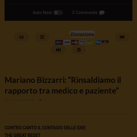
Auto Next
3 Comments
Mariano Bizzarri: “Rinsaldiamo il
rapporto tra medico e paziente”
7 Novembre 2020
3
Watch Later
🔴NUCLEARE LA RINASCITA | TG
ID Wallet: cosa cambia 
06.08.26
vite? | Martucci Fusillo 
CONTRO CANTO IL CONTAGIO DELLE IDEE
6 Agosto 2026
- LUD:
6 Agosto 2026
4 Agosto 2026
- LUD:
3 Agost
0
97
0
0
0
169
0
0
THE GREAT RESET