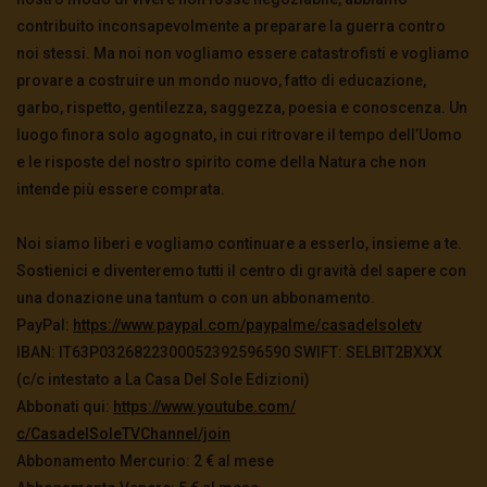
contribuito inconsapevolmente a preparare la guerra contro
noi stessi. Ma noi non vogliamo essere catastrofisti e vogliamo
provare a costruire un mondo nuovo, fatto di educazione,
garbo, rispetto, gentilezza, saggezza, poesia e conoscenza. Un
luogo finora solo agognato, in cui ritrovare il tempo dell’Uomo
e le risposte del nostro spirito come della Natura che non
intende più essere comprata.
Noi siamo liberi e vogliamo continuare a esserlo, insieme a te.
Sostienici e diventeremo tutti il centro di gravità del sapere con
una donazione una tantum o con un abbonamento.
PayPal:
https://www.paypal.
com/paypalme/casadelsoletv
IBAN: IT63P0326822300052392596590 SWIFT: SELBIT2BXXX
(c/c intestato a La Casa Del Sole Edizioni)
Abbonati qui:
https://www.youtube.com/
c/CasadelSoleTVChannel/join
Abbonamento Mercurio: 2 € al mese