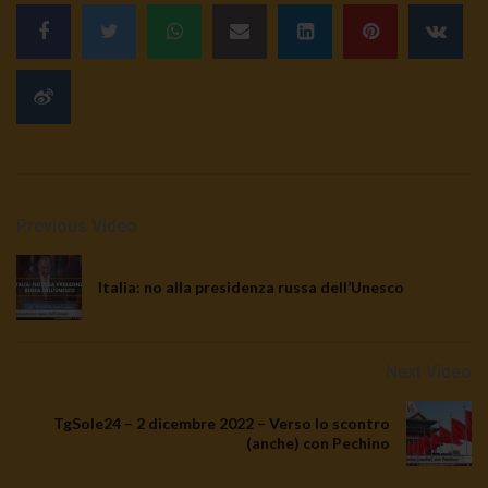
3K
0
TgSole24 | 5 ottobre 2020 | Stato
d’emergenza, i retroscena
3.5K
0
TgSole24 02.10.20 | Caucaso pronto a
esplodere
Previous Video
3.1K
0
Italia: no alla presidenza russa dell’Unesco
TgSole24 Speciale | Guerra e pace
dell’energia
2.4K
0
Next Video
TgSole24 01.10.20 | Putin resiste
TgSole24 – 2 dicembre 2022 – Verso lo scontro
3K
0
(anche) con Pechino