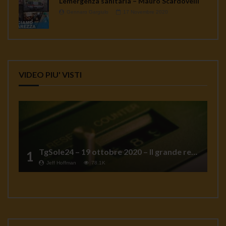
L’emergenza sanitaria – Mauro Scardovelli
Gennaro Gargiulo
17 Novembre 2020
VIDEO PIU' VISTI
TgSole24 – 19 ottobre 2020 – Il grande reset
1
Jeff Hoffman
78.1K