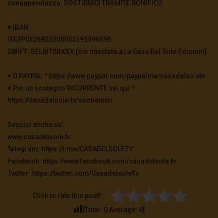
consapevolezza. SOSTIENICI TRAMITE BONIFICO
3.5K
0
♥️ IBAN:
TgSole24 – 4 novembre 2020 – In bilico
IT63P0326822300052392596590
3.6K
0
SWIFT: SELBIT2BXXX (c/c intestato a La Casa Del Sole Edizioni)
♥️ O PAYPAL ? https://www.paypal.com/paypalme/casadelsoletv
TgSole24 – 3 novembre 2020 – La
♥️ Per un sostegno RICORRENTE vai qui ?
supersocietà globale
https://casadelsole.tv/sostienici/
3.5K
0
Seguici anche su:
TgSole24 – 2 novembre 2020 – “Andiamo a
www.casadelsole.tv
scovarli casa per casa”
Telegram: https://t.me/CASADELSOLETV
3.5K
0
Facebook: https://www.facebook.com/casadelsole.tv
Twitter: https://twitter.com/CasadelsoleTv
TgSole24 – 29 ottobre 2020 – La nuova era
digitale
Click to rate this post!
3.6K
0
[Total:
0
Average:
0
]