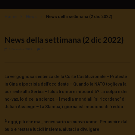
TgSole24 – 16 novembre 2020 –
Impazzimento collettivo
Home
News
News della settimana (2 dic 2022)
3K
0
TgSole24 – 12 novembre 2020 – Lock Step
News della settimana (2 dic 2022)
tutto previsto
3K
0
3 Dicembre 2022
0
TgSole24 – 11 novembre 2020 – Sarà un
Natale tutto rosso?
La vergognosa sentenza della Corte Costituzionale – Proteste
3.5K
0
in Cina e ipocrisia dell’occidente – Quando la NATO toglieva la
corrente alla Serbia – Ictus trombi e miocarditi? La colpa è dei
TgSole24 NO COMMENT – Trump non molla
no-vax, lo dice la scienza – I media mondiali “si ricordano” di
5.5K
0
Julian Assange – La Stampa, i giornalisti muoiono di freddo.
È oggi, più che mai, necessario un nuovo uomo. Per uscire dal
TgSole24 – 9 novembre 2020 – Con Biden la
buio e restare lucidi insieme, aiutaci a divulgare
guerra è più vicina