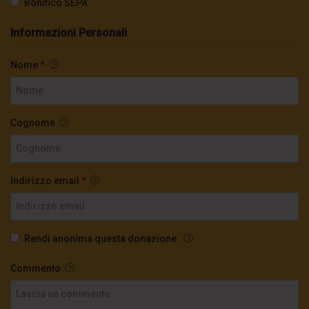
Bonifico SEPA
2.8K
0
Informazioni Personali
TgSole24 – 21 Ottobre 2020 – Siamo in
trappola
Nome
*
3.1K
0
TgSole24 – 20 ottobre 2020 – In condizioni
Cognome
di emergenza
3.4K
0
Indirizzo email
*
TgSole24 – 19 ottobre 2020 – Il grande reset
78.1K
0
Rendi anonima questa donazione.
TgSole24 – 15 ottobre 2020 – Caos globale:
la catastrofe ora è certa
Commento
3.8K
0