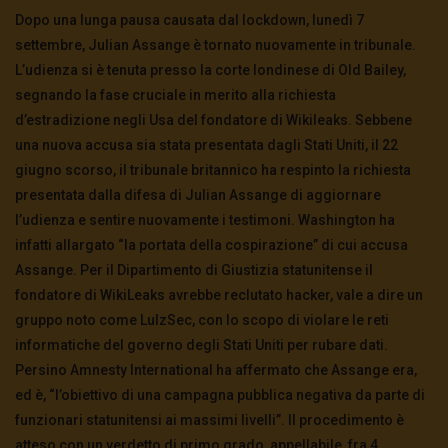
Dopo una lunga pausa causata dal lockdown, lunedì 7
settembre, Julian Assange è tornato nuovamente in tribunale.
L’udienza si è tenuta presso la corte londinese di Old Bailey,
segnando la fase cruciale in merito alla richiesta
d’estradizione negli Usa del fondatore di Wikileaks. Sebbene
una nuova accusa sia stata presentata dagli Stati Uniti, il 22
giugno scorso, il tribunale britannico ha respinto la richiesta
presentata dalla difesa di Julian Assange di aggiornare
l’udienza e sentire nuovamente i testimoni. Washington ha
infatti allargato “la portata della cospirazione” di cui accusa
Assange. Per il Dipartimento di Giustizia statunitense il
fondatore di WikiLeaks avrebbe reclutato hacker, vale a dire un
gruppo noto come LulzSec, con lo scopo di violare le reti
informatiche del governo degli Stati Uniti per rubare dati.
Persino Amnesty International ha affermato che Assange era,
ed è, “l’obiettivo di una campagna pubblica negativa da parte di
funzionari statunitensi ai massimi livelli”. Il procedimento è
atteso con un verdetto di primo grado, appellabile, fra 4