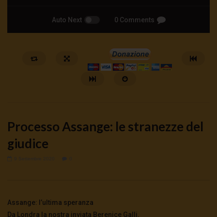
Auto Next
0 Comments
Processo Assange: le stranezze del
giudice
9 Settembre 2020
0
Watch Later
🔴DRONI SI SCORTE NO | TG 05.08.26
🔴La borsa o la guerra | 
5 Agosto 2026
4 Agosto 2026
- LUD:
4 Agost
Assange: l’ultima speranza
0
37
0
0
0
269
0
0
Da Londra la nostra inviata Berenice Galli.