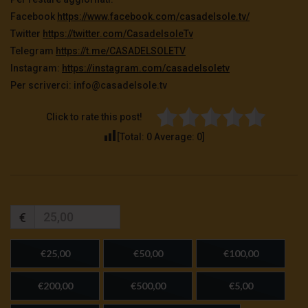
Facebook
https://www.facebook.com/casadelsole.tv/
Twitter
https://twitter.com/CasadelsoleTv
Telegram
https://t.me/CASADELSOLETV
Instagram:
https://instagram.com/casadelsoletv
Per scriverci: info
@casadelsole.tv
Click to rate this post!
[Total:
0
Average:
0
]
€
€25,00
€50,00
€100,00
€200,00
€500,00
€5,00