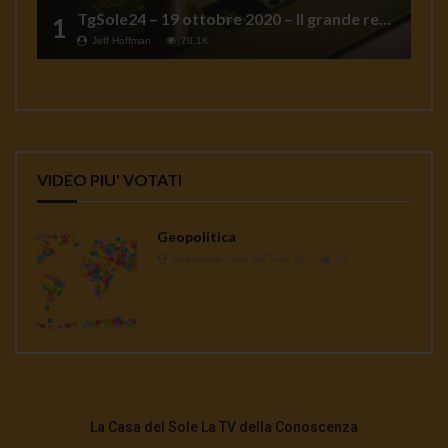
TgSole24 – 19 ottobre 2020 – Il grande reset
1
Jeff Hoffman
78.1K
VIDEO PIU' VOTATI
Geopolitica
Redazione Casa del Sole TV
1K
La Casa del Sole La TV della Conoscenza