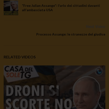
”Free Julian Assange”: l’urlo dei cittadini davanti
all’ambasciata USA
Next Video
Processo Assange: le stranezze del giudice
RELATED VIDEOS