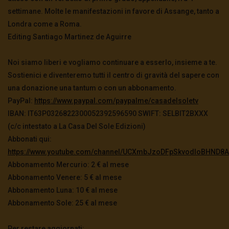
settimane. Molte le manifestazioni in favore di Assange, tanto a
Londra come a Roma.
Editing Santiago Martinez de Aguirre
Noi siamo liberi e vogliamo continuare a esserlo, insieme a te.
Sostienici e diventeremo tutti il centro di gravità del sapere con
una donazione una tantum o con un abbonamento.
PayPal:
https://www.paypal.com/paypalme/casadelsoletv
IBAN: IT63P0326822300052392596590 SWIFT: SELBIT2BXXX
(c/c intestato a La Casa Del Sole Edizioni)
Abbonati qui:
https://www.youtube.com/channel/UCXmbJzoDFpSkvodIoBHND8A/
Abbonamento Mercurio: 2 € al mese
Abbonamento Venere: 5 € al mese
Abbonamento Luna: 10 € al mese
Abbonamento Sole: 25 € al mese
Per restare aggiornati: