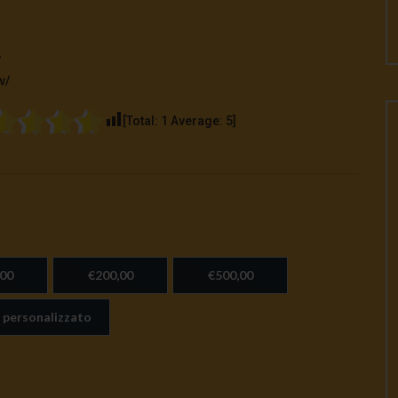
v
v/
[Total:
1
Average:
5
]
00
€200,00
€500,00
 personalizzato