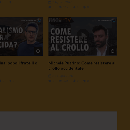
0
0
3 Agosto 2026
0
112
0
0
Watch Later
Watch L
na: popoli fratelli o
Michele Putrino: Come resistere al
crollo occidentale
31 Luglio 2026
0
0
0
135
0
0