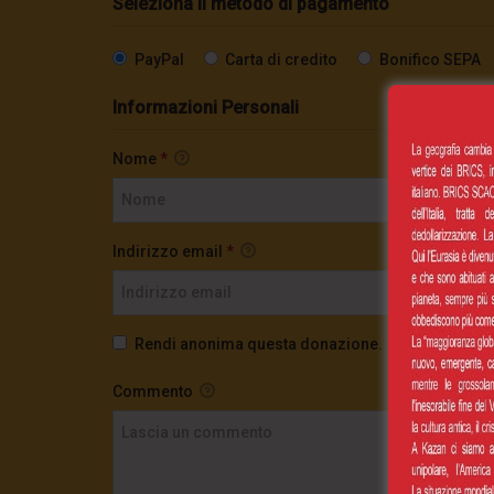
Seleziona il metodo di pagamento
PayPal
Carta di credito
Bonifico SEPA
Informazioni Personali
Nome
*
Indirizzo email
*
Rendi anonima questa donazione.
Commento