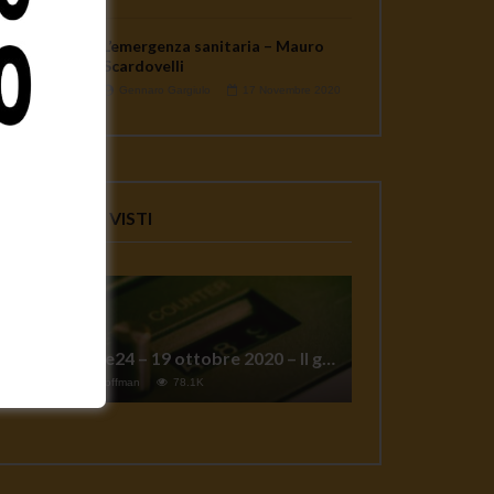
L’emergenza sanitaria – Mauro
Scardovelli
Gennaro Gargiulo
17 Novembre 2020
VIDEO PIU' VISTI
TgSole24 – 19 ottobre 2020 – Il grande reset
1
Jeff Hoffman
78.1K