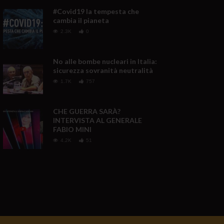
#Covid19 la tempesta che
cambia il pianeta
2.3K
0
No alle bombe nucleari in Italia:
sicurezza sovranità neutralità
1.7K
757
CHE GUERRA SARÀ?
INTERVISTA AL GENERALE
FABIO MINI
4.2K
51