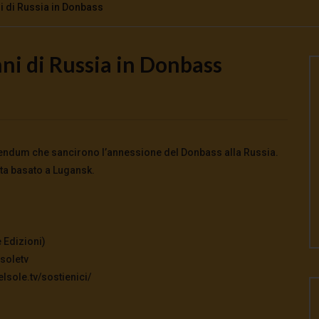
i di Russia in Donbass
ni di Russia in Donbass
Watch Later
oscienti o schiavi
Come la Cina ha salvato il mondo da
crisi energetica
026
- LUD:
4 Agosto 2026
0
0
3 Agosto 2026
0
112
0
0
erendum che sancirono l’annessione del Donbass alla Russia.
ta basato a Lugansk.
 Edizioni)
soletv
lsole.tv/sostienici/