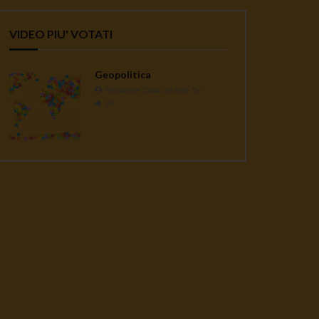
VIDEO PIU' VOTATI
Geopolitica
Redazione Casa del Sole TV
1K
ater