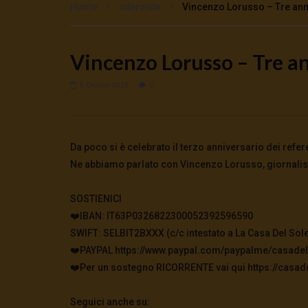
Home
Interviste
Vincenzo Lorusso – Tre ann
Vincenzo Lorusso – Tre an
Watch Later
Cinema, mito e potere: come ci
Putrino: c
6 Ottobre 2025
0
preparano alla guerra
5 Agosto 2
0
113
5 Agosto 2026
- LUD:
4 Agosto 2026
0
121
0
0
Da poco si è celebrato il terzo anniversario dei ref
Ne abbiamo parlato con Vincenzo Lorusso, giornalis
SOSTIENICI
❤️IBAN: IT63P0326822300052392596590
SWIFT: SELBIT2BXXX (c/c intestato a La Casa Del Sole
❤️PAYPAL https://www.paypal.com/paypalme/casadel
❤️Per un sostegno RICORRENTE vai qui https://casade
Seguici anche su: