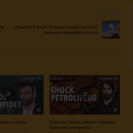
Next Video
per
Umberto Pascali: Sistema Israele, passato,
presente e possibile futuro
Watch Later
Watch L
ienti o schiavi
Come la Cina ha salvato il mondo
dalla crisi energetica
- LUD:
4 Agosto 2026