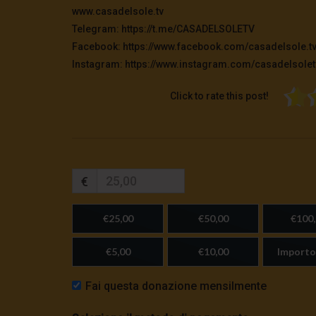
www.casadelsole.tv
Telegram: https://t.me/CASADELSOLETV
Facebook: https://www.facebook.com/casadelsole.t
Instagram: https://www.instagram.com/casadelsolet
Click to rate this post!
€
€25,00
€50,00
€100,
€5,00
€10,00
Importo
Fai questa donazione mensilmente