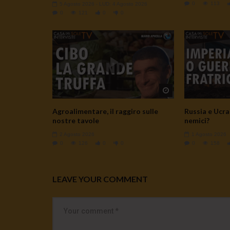
0
113
5 Agosto 2026
- LUD:
4 Agosto 2026
0
121
0
0
Watch Later
Agroalimentare, il raggiro sulle
Russia e Ucrai
nostre tavole
nemici?
2 Agosto 2026
1 Agosto 2026
0
126
0
0
0
158
LEAVE YOUR COMMENT