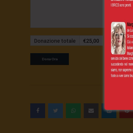
Donazione totale
€25,00
Mensilmente