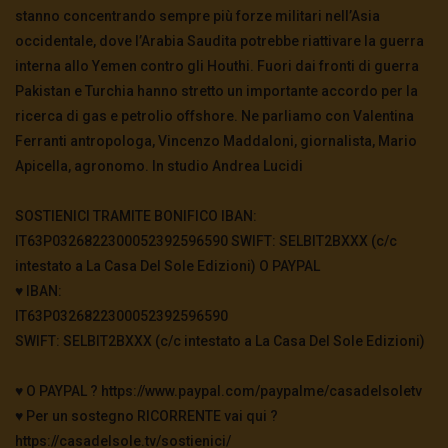
guerra è più vicina
stanno concentrando sempre più forze militari nell’Asia
3.5K
0
occidentale, dove l’Arabia Saudita potrebbe riattivare la guerra
interna allo Yemen contro gli Houthi. Fuori dai fronti di guerra
Pakistan e Turchia hanno stretto un importante accordo per la
TgSole24 – 4 novembre 2020 – In bilico
ricerca di gas e petrolio offshore. Ne parliamo con Valentina
3.6K
0
Ferranti antropologa, Vincenzo Maddaloni, giornalista, Mario
Apicella, agronomo. In studio Andrea Lucidi
TgSole24 – 3 novembre 2020 – La
supersocietà globale
SOSTIENICI TRAMITE BONIFICO IBAN:
3.4K
0
IT63P0326822300052392596590 SWIFT: SELBIT2BXXX (c/c
intestato a La Casa Del Sole Edizioni) O PAYPAL
♥️ IBAN:
TgSole24 – 2 novembre 2020 – “Andiamo a
scovarli casa per casa”
IT63P0326822300052392596590
3.5K
0
SWIFT: SELBIT2BXXX (c/c intestato a La Casa Del Sole Edizioni)
♥️ O PAYPAL ? https://www.paypal.com/paypalme/casadelsoletv
TgSole24 – 29 ottobre 2020 – La nuova era
digitale
♥️ Per un sostegno RICORRENTE vai qui ?
3.6K
0
https://casadelsole.tv/sostienici/