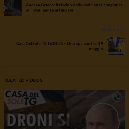
Andrea Grieco: il rischio della deficienza congiunta
all’intelligenza artificiale
TgSole24 30.09.20 | La paura ci rende deboli
1.5K
0
Next Video
CasaDelSoleTG 16.04.25 – L’Europa contro il 9
TgSole24 30.09.20 | La paura ci rende deboli
maggio
2.7K
0
TgSole24 29.09.20 | Russia accerchiata
RELATED VIDEOS
2K
0
TgSole24 28.09.20 | Chi soffia sulle ceneri?
2.5K
311