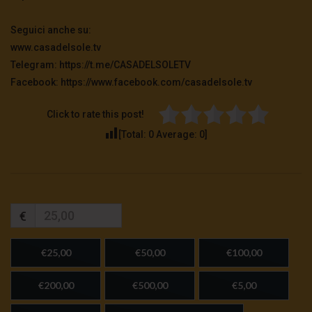
Seguici anche su:
TgSole24 – 28 ottobre 2020 – Manipolazione
mediatica o sanitaria?
www.casadelsole.tv
3.3K
0
Telegram: https://t.me/CASADELSOLETV
Facebook: https://www.facebook.com/casadelsole.tv
TgSole24 – 27 ottobre 2020 – La protesta
avanza
Click to rate this post!
3.1K
0
[Total:
0
Average:
0
]
TgSole24 – 26 ottobre 2020 – Fermare la
follia
2.9K
0
€
Enrica Perucchietti: Deriva Postumana
€25,00
€50,00
€100,00
1.9K
0
€200,00
€500,00
€5,00
TgSole24 – 22 ottobre 2020 – La carta della