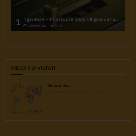
TgSole24 – 19 ottobre 2020 – Il grande reset
1
Jeff Hoffman
78.1K
VIDEO PIU' VOTATI
Geopolitica
Redazione Casa del Sole TV
1K