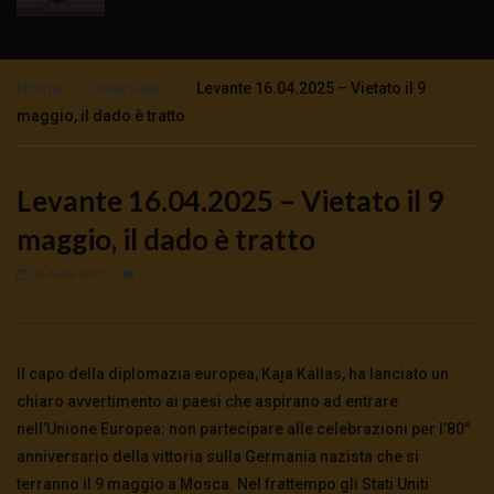
TgSole24 – 16 novembre 2020 –
Impazzimento collettivo
Home
Interviste
Levante 16.04.2025 – Vietato il 9
3K
0
maggio, il dado è tratto
TgSole24 – 12 novembre 2020 – Lock Step
tutto previsto
Levante 16.04.2025 – Vietato il 9
3K
0
maggio, il dado è tratto
TgSole24 – 11 novembre 2020 – Sarà un
16 Aprile 2025
0
Natale tutto rosso?
3.5K
0
Il capo della diplomazia europea, Kaja Kallas, ha lanciato un
TgSole24 NO COMMENT – Trump non molla
chiaro avvertimento ai paesi che aspirano ad entrare
5.5K
0
nell’Unione Europea: non partecipare alle celebrazioni per l’80°
anniversario della vittoria sulla Germania nazista che si
terranno il 9 maggio a Mosca. Nel frattempo gli Stati Uniti
TgSole24 – 9 novembre 2020 – Con Biden la