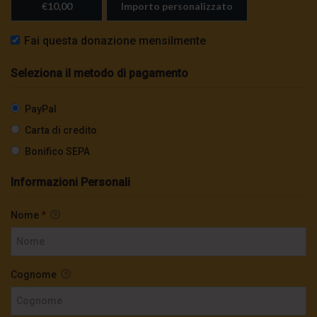
€10,00
Importo personalizzato
paura
2.8K
0
Fai questa donazione mensilmente
TgSole24 – 21 Ottobre 2020 – Siamo in
Seleziona il metodo di pagamento
trappola
3.1K
0
PayPal
Carta di credito
TgSole24 – 20 ottobre 2020 – In condizioni
di emergenza
Bonifico SEPA
3.4K
0
Informazioni Personali
TgSole24 – 19 ottobre 2020 – Il grande reset
Nome
*
78.1K
0
Cognome
TgSole24 – 15 ottobre 2020 – Caos globale:
la catastrofe ora è certa
3.8K
0