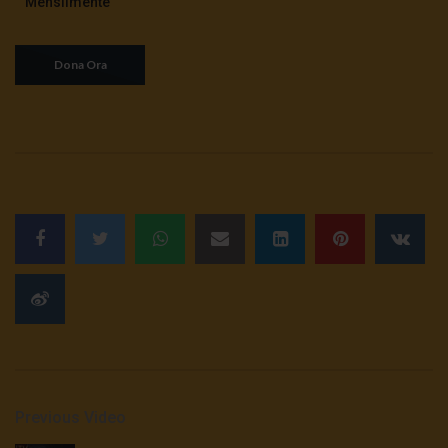
Mensilmente
sciatteria
3K
0
TgSole24 | 5 ottobre 2020 | Stato
d’emergenza, i retroscena
3.4K
0
TgSole24 02.10.20 | Caucaso pronto a
esplodere
3.1K
0
TgSole24 Speciale | Guerra e pace
dell’energia
2.4K
0
TgSole24 01.10.20 | Putin resiste
Previous Video
2.9K
0